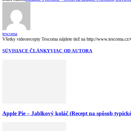
tescoma
Všetky videorecepty Tescoma nájdete tiež na http://www.tescoma.cz/
SÚVISIACE ČLÁNKY
VIAC OD AUTORA
Apple Pie – Jablkový koláč (Recept na spôsob typic