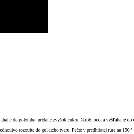
ahajte do polotuha, pridajte zvyšok cukru, škrob, ocot a vyšľahajte do 
jednotlivo rozotrite do guľatého tvaru. Pečte v predhriatej rúre na 150