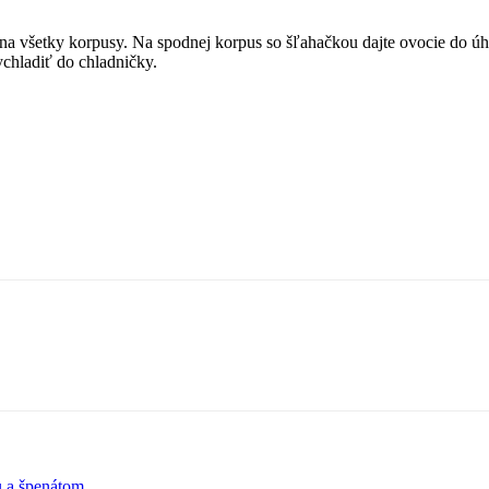
na všetky korpusy. Na spodnej korpus so šľahačkou dajte ovocie do ú
ychladiť do chladničky.
ou a špenátom