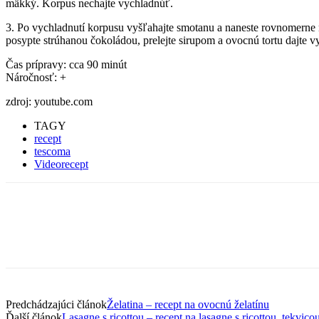
mäkký. Korpus nechajte vychladnúť.
3. Po vychladnutí korpusu vyšľahajte smotanu a naneste rovnomerne 
posypte strúhanou čokoládou, prelejte sirupom a ovocnú tortu dajte v
Čas prípravy: cca 90 minút
Náročnosť: +
zdroj: youtube.com
TAGY
recept
tescoma
Videorecept
Predchádzajúci článok
Želatina – recept na ovocnú želatínu
Ďalší článok
Lasagne s ricottou – recept na lasagne s ricottou, tekvic