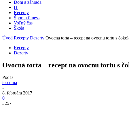
Dom a záhrada
IT
Recepty
Šport a fitness
Voľný čas
Škola
Úvod
Recepty
Dezerty
Ovocná torta – recept na ovocnu tortu s čoko
Recepty
Dezerty
Ovocná torta – recept na ovocnu tortu s č
Podľa
tescoma
-
8. februára 2017
0
3257