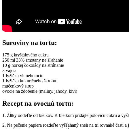
Suroviny na tortu:
175 g kryštálového cukru
250 ml 33% smotany na šľahanie
10 g horkej čokolády na strúhanie
3 vajcia
1 lyžička vínneho octu
1 lyžička kukuričného škrobu
mučenkový sirup
ovocie na zdobenie (maliny, jahody, kivi)
Recept na ovocnú tortu:
1. Žĺtky oddeľte od bielkov. K bielkom pridajte polovicu cukru a vyšľ
2. Na pečenie papiera rozdeľte vyšľahaný sneh na tri rovnaké časti a 