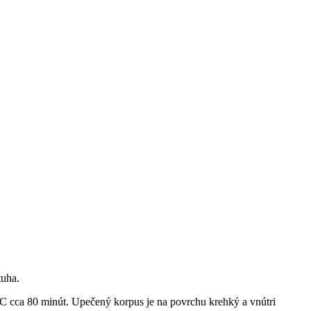
tuha.
 ° C cca 80 minút. Upečený korpus je na povrchu krehký a vnútri