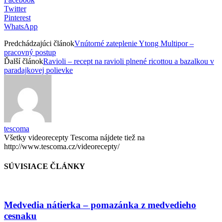
Twitter
Pinterest
WhatsApp
Predchádzajúci článok
Vnútorné zateplenie Ytong Multipor –
pracovný postup
Ďalší článok
Ravioli – recept na ravioli plnené ricottou a bazalkou v
paradajkovej polievke
tescoma
Všetky videorecepty Tescoma nájdete tiež na
http://www.tescoma.cz/videorecepty/
SÚVISIACE ČLÁNKY
Medvedia nátierka – pomazánka z medvedieho
cesnaku