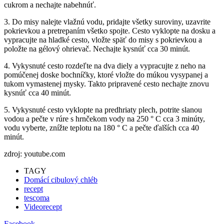
cukrom a nechajte nabehnúť.
3. Do misy nalejte vlažnú vodu, pridajte všetky suroviny, uzavrite
pokrievkou a pretrepaním všetko spojte. Cesto vyklopte na dosku a
vypracujte na hladké cesto, vložte späť do misy s pokrievkou a
položte na gélový ohrievač. Nechajte kysnúť cca 30 minút.
4. Vykysnuté cesto rozdeľte na dva diely a vypracujte z neho na
pomúčenej doske bochníčky, ktoré vložte do múkou vysypanej a
tukom vymastenej mysky. Takto pripravené cesto nechajte znovu
kysnúť cca 40 minút.
5. Vykysnuté cesto vyklopte na predhriaty plech, potrite slanou
vodou a pečte v rúre s hrnčekom vody na 250 ° C cca 3 minúty,
vodu vyberte, znížte teplotu na 180 ° C a pečte ďalších cca 40
minút.
zdroj: youtube.com
TAGY
Domácí cibulový chléb
recept
tescoma
Videorecept
Facebook