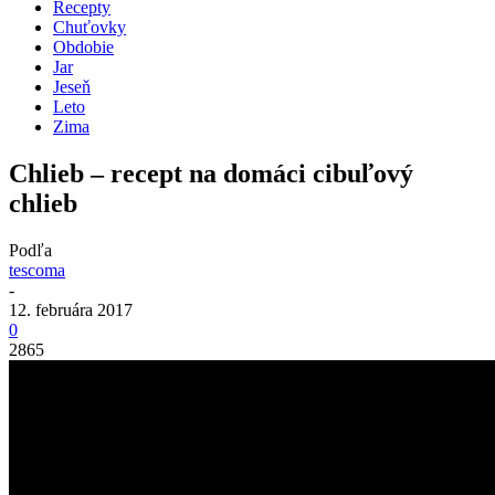
Recepty
Chuťovky
Obdobie
Jar
Jeseň
Leto
Zima
Chlieb – recept na domáci cibuľový
chlieb
Podľa
tescoma
-
12. februára 2017
0
2865