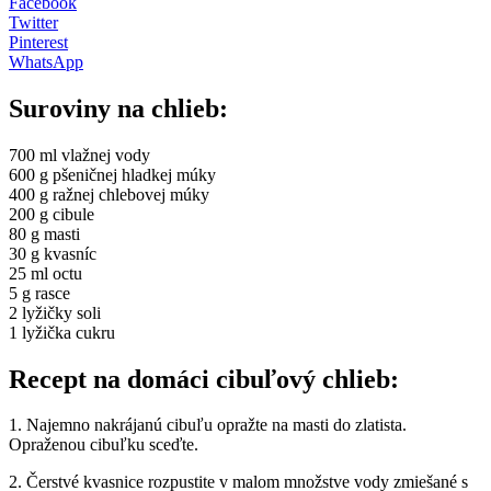
Facebook
Twitter
Pinterest
WhatsApp
Suroviny na chlieb:
700 ml vlažnej vody
600 g pšeničnej hladkej múky
400 g ražnej chlebovej múky
200 g cibule
80 g masti
30 g kvasníc
25 ml octu
5 g rasce
2 lyžičky soli
1 lyžička cukru
Recept na domáci cibuľový chlieb:
1. Najemno nakrájanú cibuľu opražte na masti do zlatista.
Opraženou cibuľku sceďte.
2. Čerstvé kvasnice rozpustite v malom množstve vody zmiešané s