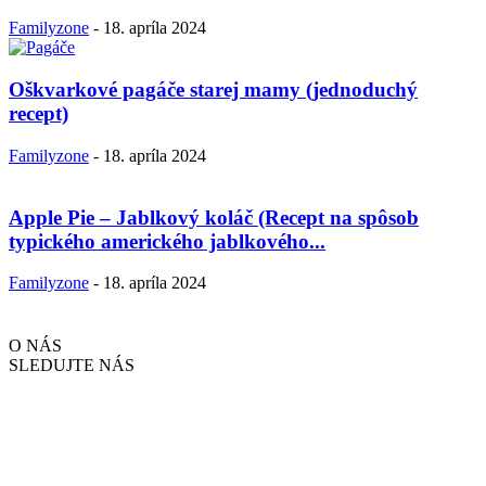
Familyzone
-
18. apríla 2024
Oškvarkové pagáče starej mamy (jednoduchý
recept)
Familyzone
-
18. apríla 2024
Apple Pie – Jablkový koláč (Recept na spôsob
typického amerického jablkového...
Familyzone
-
18. apríla 2024
O NÁS
SLEDUJTE NÁS