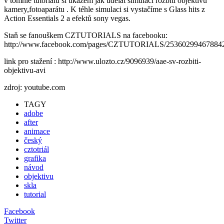
v tomhle tutoriálu si ukážem jak udělat simulaci rozbití objektivu
kamery,fotoaparátu . K téhle simulaci si vystačíme s Glass hits z
Action Essentials 2 a efektů sony vegas.
Staň se fanouškem CZTUTORIALS na facebooku:
http://www.facebook.com/pages/CZTUTORIALS/25360299467884
link pro stažení : http://www.ulozto.cz/9096939/aae-sv-rozbiti-
objektivu-avi
zdroj: youtube.com
TAGY
adobe
after
animace
český
cztotriál
grafika
návod
objektivu
skla
tutorial
Facebook
Twitter