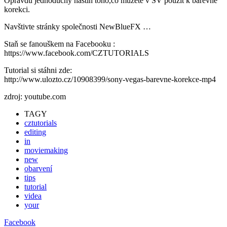
Opravdu jednoduchý nástin toho,co můžete v SV použít k barevné
korekci.
Navštivte stránky společnosti NewBlueFX …
Staň se fanouškem na Facebooku :
https://www.facebook.com/CZTUTORIALS
Tutorial si stáhni zde:
http://www.ulozto.cz/10908399/sony-vegas-barevne-korekce-mp4
zdroj: youtube.com
TAGY
cztutorials
editing
in
moviemaking
new
obarvení
tips
tutorial
videa
your
Facebook