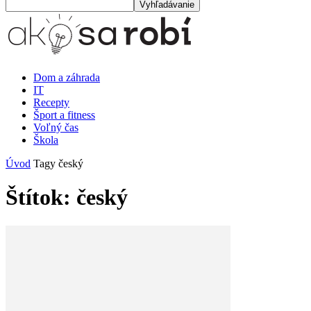
Dom a záhrada
IT
Recepty
Šport a fitness
Voľný čas
Škola
Úvod
Tagy
český
Štítok: český