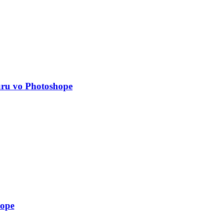
uru vo Photoshope
hope