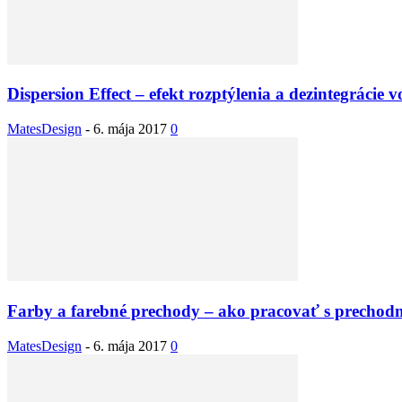
Dispersion Effect – efekt rozptýlenia a dezintegrácie 
MatesDesign
-
6. mája 2017
0
Farby a farebné prechody – ako pracovať s prechod
MatesDesign
-
6. mája 2017
0