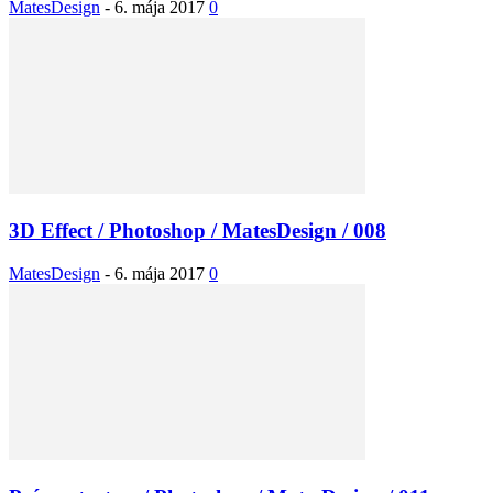
MatesDesign
-
6. mája 2017
0
3D Effect / Photoshop / MatesDesign / 008
MatesDesign
-
6. mája 2017
0