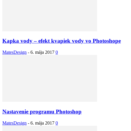
Kapka vody – efekt kvapiek vody vo Photoshope
MatesDesign
-
6. mája 2017
0
Nastavenie programu Photoshop
MatesDesign
-
6. mája 2017
0