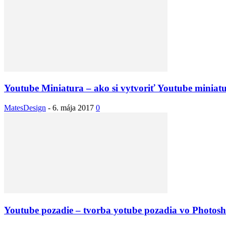
Youtube Miniatura – ako si vytvoriť Youtube miniat
MatesDesign
-
6. mája 2017
0
Youtube pozadie – tvorba yotube pozadia vo Photos