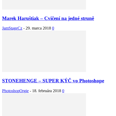
Marek Haruštiak – Cvičení na jedné struně
JamStageCz
-
29. marca 2018
0
STONEHENGE – SUPER KÝČ vo Photoshope
PhotoshopOrgie
-
18. februára 2018
0