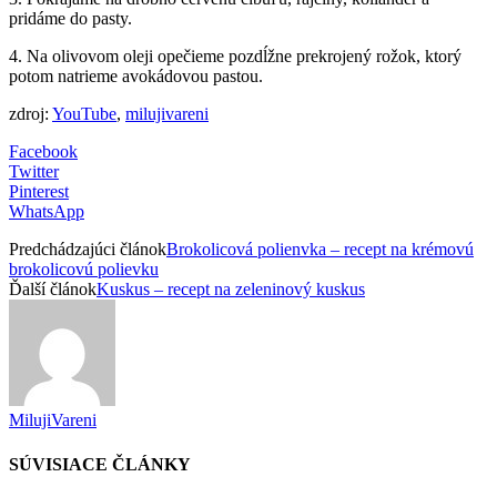
pridáme do pasty.
4. Na olivovom oleji opečieme pozdĺžne prekrojený rožok, ktorý
potom natrieme avokádovou pastou.
zdroj:
YouTube
,
milujivareni
Facebook
Twitter
Pinterest
WhatsApp
Predchádzajúci článok
Brokolicová polienvka – recept na krémovú
brokolicovú polievku
Ďalší článok
Kuskus – recept na zeleninový kuskus
MilujiVareni
SÚVISIACE ČLÁNKY