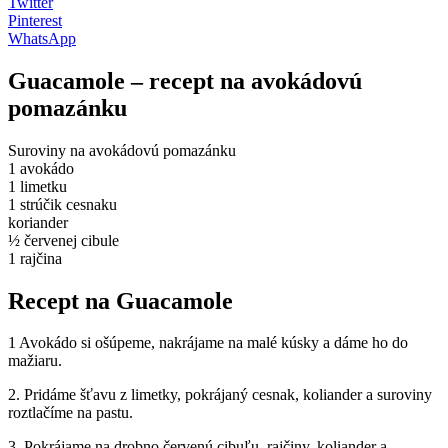
Twitter
Pinterest
WhatsApp
Guacamole – recept na avokádovú
pomazánku
Suroviny na avokádovú pomazánku
1 avokádo
1 limetku
1 strúčik cesnaku
koriander
½ červenej cibule
1 rajčina
Recept na Guacamole
1 Avokádo si ošúpeme, nakrájame na malé kúsky a dáme ho do
mažiaru.
2. Pridáme šťavu z limetky, pokrájaný cesnak, koliander a suroviny
roztlačíme na pastu.
3. Pokrájame na drobno červenú cibuľu, rajčiny, koliander a