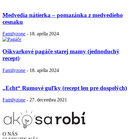
Medvedia nátierka – pomazánka z medvedieho
cesnaku
Familyzone
-
18. apríla 2024
Oškvarkové pagáče starej mamy (jednoduchý
recept)
Familyzone
-
18. apríla 2024
„Echt“ Rumové guľky (recept len pre dospelých)
Familyzone
-
27. decembra 2021
O NÁS