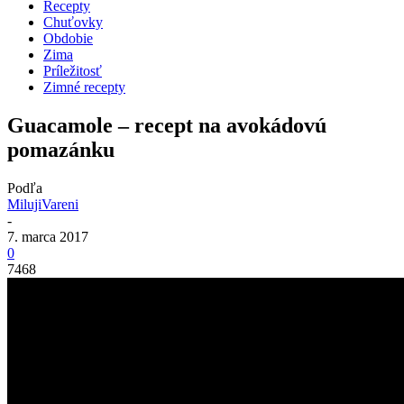
Recepty
Chuťovky
Obdobie
Zima
Príležitosť
Zimné recepty
Guacamole – recept na avokádovú
pomazánku
Podľa
MilujiVareni
-
7. marca 2017
0
7468