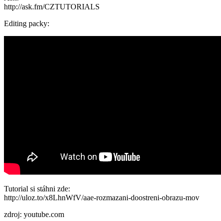
http://ask.fm/CZTUTORIALS
Editing packy:
Tutorial si stáhni zde:
http://uloz.to/x8LhnWfV/aae-rozmazani-doostreni-obrazu-mov
zdroj: youtube.com