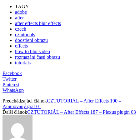
TAGY
adobe
after
after effects blur effects
czech
cztutorials
doostření obrazu
effects
how to blur video
rozmazání části obrazu
tutorials
Facebook
Twitter
Pinterest
WhatsApp
Predchádzajúci článok
CZTUTORIÁL – After Effects 190 –
Animovaný graf 01
Ďalší článok
CZTUTORIÁL – After Effects 187 – Plexus plugin 03