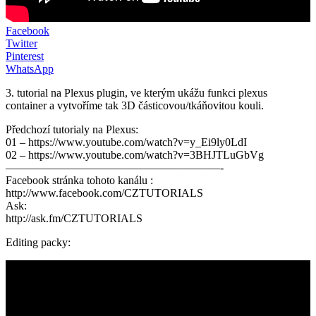
Facebook
Twitter
Pinterest
WhatsApp
3. tutorial na Plexus plugin, ve kterým ukážu funkci plexus
container a vytvoříme tak 3D částicovou/tkáňovitou kouli.
Předchozí tutorialy na Plexus:
01 – https://www.youtube.com/watch?v=y_Ei9ly0LdI
02 – https://www.youtube.com/watch?v=3BHJTLuGbVg
———————————————————-
Facebook stránka tohoto kanálu :
http://www.facebook.com/CZTUTORIALS
Ask:
http://ask.fm/CZTUTORIALS
Editing packy: