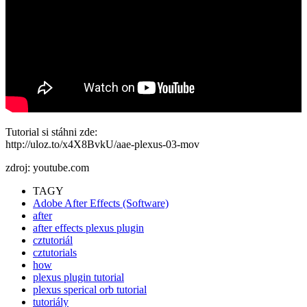
Tutorial si stáhni zde:
http://uloz.to/x4X8BvkU/aae-plexus-03-mov
zdroj: youtube.com
TAGY
Adobe After Effects (Software)
after
after effects plexus plugin
cztutoriál
cztutorials
how
plexus plugin tutorial
plexus sperical orb tutorial
tutoriály