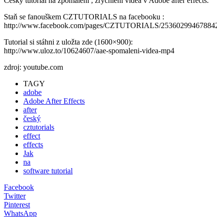
Český tutoriál na zpomalení , zrychlení videa v Adobe after effects.
Staň se fanouškem CZTUTORIALS na facebooku :
http://www.facebook.com/pages/CZTUTORIALS/25360299467884
Tutorial si stáhni z uložta zde (1600×900):
http://www.uloz.to/10624607/aae-spomaleni-videa-mp4
zdroj: youtube.com
TAGY
adobe
Adobe After Effects
after
český
cztutorials
effect
effects
Jak
na
software tutorial
Facebook
Twitter
Pinterest
WhatsApp