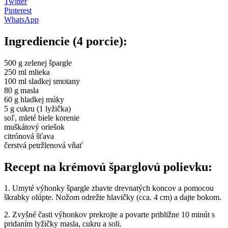
Twitter
Pinterest
WhatsApp
Ingrediencie (4 porcie):
500 g zelenej špargle
250 ml mlieka
100 ml sladkej smotany
80 g masla
60 g hladkej múky
5 g cukru (1 lyžička)
soľ, mleté ​​biele korenie
muškátový oriešok
citrónová šťava
čerstvá petržlenová vňať
Recept na krémovú šparglovú polievku:
1. Umyté výhonky špargle zbavte drevnatých koncov a pomocou
škrabky olúpte. Nožom odrežte hlavičky (cca. 4 cm) a dajte bokom.
2. Zvyšné časti výhonkov prekrojte a povarte približne 10 minút s
pridaním lyžičky masla, cukru a soli.