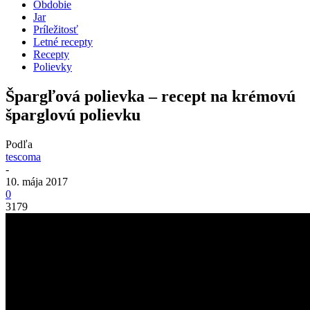
Obdobie
Jar
Príležitosť
Letné recepty
Recepty
Polievky
Špargľová polievka – recept na krémovú
šparglovú polievku
Podľa
tescoma
-
10. mája 2017
0
3179