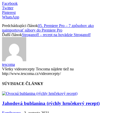
Facebook
Twitter
Pinterest
WhatsApp
Predchádzajúci článok
05. Premiere Pro – 7 zpôsobov ako
naimportovať súbory do Premiere Pro
Ďalší článok
Stroganoff – recept na hovädzie Stroganoff
tescoma
Všetky videorecepty Tescoma nájdete tiež na
http://www.tescoma.cz/videorecepty/
SÚVISIACE ČLÁNKY
Jahodová bublanina (rýchly hrnčekový recept)
Familyzone
-
3. augusta 2021