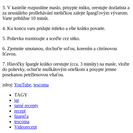
3. V kastróle rozpustíme maslo, prisypte múku, orestujte dozlatista a
za neustáleho prošlehávání metličkou zalejte špargľovým vývarom.
Varte približne 10 minút.
4. Ku koncu varu pridajte mlieko a ešte krátko povarte.
5. Polievku rozmixujte a sceďte cez sitko.
6. Zjemnite smotanou, dochuťte soľou, korením a citrónovou
šťavou.
7. Hlavičky špargle krátko orestujte (cca. 3 minúty) na masle, vložte
do polievky, ochuťte muškátovým orieškom a posypte jemne
posekanou petržlenovou vňaťou.
zdroj:
YouTube
,
tescoma
TAGY
jar
jarné recepty
recept
špargľa
tescoma
Videorecept