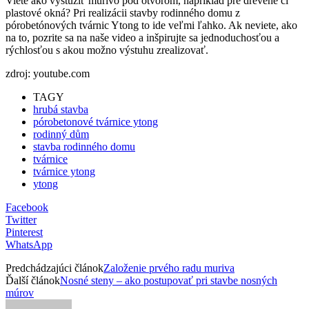
Viete ako vystužiť murivo pod otvorom, napríklad pre drevené či
plastové okná? Pri realizácii stavby rodinného domu z
pórobetónových tvárnic Ytong to ide veľmi ľahko. Ak neviete, ako
na to, pozrite sa na naše video a inšpirujte sa jednoduchosťou a
rýchlosťou s akou možno výstuhu zrealizovať.
zdroj: youtube.com
TAGY
hrubá stavba
pórobetonové tvárnice ytong
rodinný dům
stavba rodinného domu
tvárnice
tvárnice ytong
ytong
Facebook
Twitter
Pinterest
WhatsApp
Predchádzajúci článok
Založenie prvého radu muriva
Ďalší článok
Nosné steny – ako postupovať pri stavbe nosných
múrov