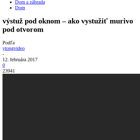
Dom a záhrada
Dom
výstuž pod oknom – ako vystužiť murivo
pod otvorom
Podľa
ytongvideo
-
12. februára 2017
0
23941