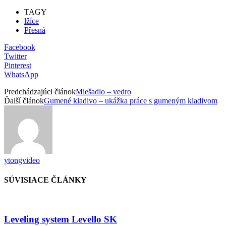
TAGY
lžíce
Přesná
Facebook
Twitter
Pinterest
WhatsApp
Predchádzajúci článok
Miešadlo – vedro
Ďalší článok
Gumené kladivo – ukážka práce s gumeným kladivom
ytongvideo
SÚVISIACE ČLÁNKY
Leveling system Levello SK