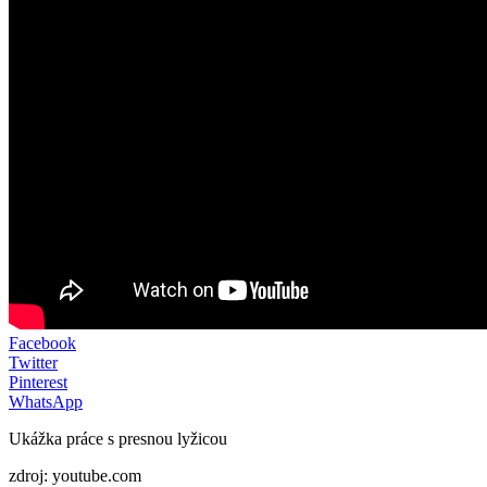
Facebook
Twitter
Pinterest
WhatsApp
Ukážka práce s presnou lyžicou
zdroj: youtube.com