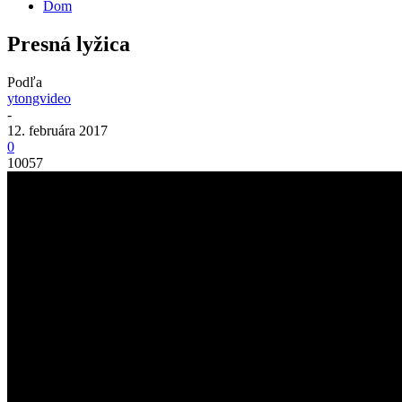
Dom
Presná lyžica
Podľa
ytongvideo
-
12. februára 2017
0
10057