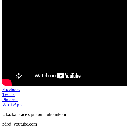
Facebook
Twitter
Pinterest
WhatsApp
Ukážka práce s pilkou – úholníkom
zdroj: youtube.com