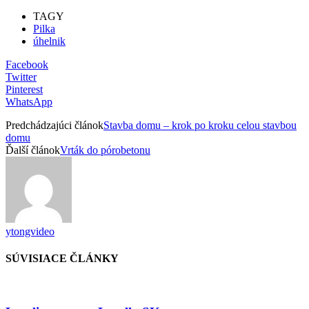
TAGY
Pilka
úhelnik
Facebook
Twitter
Pinterest
WhatsApp
Predchádzajúci článok
Stavba domu – krok po kroku celou stavbou
domu
Ďalší článok
Vrták do pórobetonu
ytongvideo
SÚVISIACE ČLÁNKY