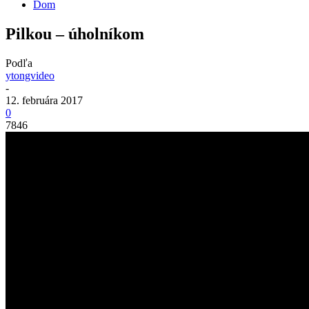
Dom
Pilkou – úholníkom
Podľa
ytongvideo
-
12. februára 2017
0
7846