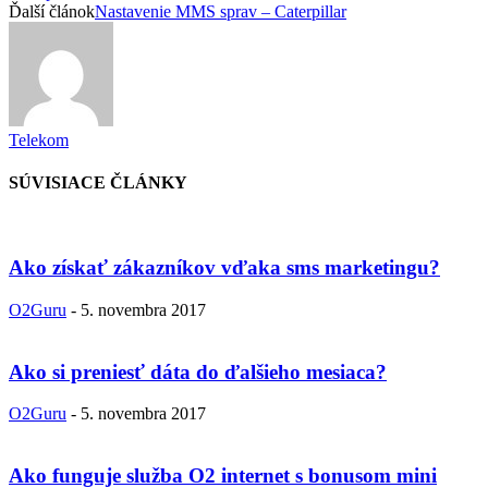
Ďalší článok
Nastavenie MMS sprav – Caterpillar
Telekom
SÚVISIACE ČLÁNKY
Ako získať zákazníkov vďaka sms marketingu?
O2Guru
-
5. novembra 2017
Ako si preniesť dáta do ďalšieho mesiaca?
O2Guru
-
5. novembra 2017
Ako funguje služba O2 internet s bonusom mini