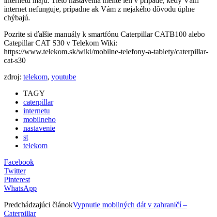
internetu majú. Tieto nastavenia meňte len v prípade, kedy Vám
internet nefunguje, prípadne ak Vám z nejakého dôvodu úplne
chýbajú.
Pozrite si ďalšie manuály k smartfónu Caterpillar CATB100 alebo
Catepillar CAT S30 v Telekom Wiki:
https://www.telekom.sk/wiki/mobilne-telefony-a-tablety/caterpillar-
cat-s30
zdroj:
telekom
,
youtube
TAGY
caterpillar
internetu
mobilneho
nastavenie
st
telekom
Facebook
Twitter
Pinterest
WhatsApp
Predchádzajúci článok
Vypnutie mobilných dát v zahraničí –
Caterpillar