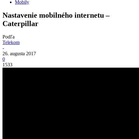
Mobily
Nastavenie mobilného internetu –
Caterpillar
Podľa
Telekom
-
26. augusta 2017
0
1533