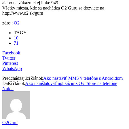
alebo na zákazníckej linke 949
Všetky miesta, kde sa nachádza O2 Guru sa dozviete na
http://www.o2.sk/guru
zdroj:
O2
TAGY
10
71
Facebook
Twitter
Pinterest
WhatsApp
Predchádzajúci článok
Ako nastaviť MMS v telefóne s Androidom
Ďalší článok
Ako nainštalovať aplikáciu z Ovi Store na telefóne
Nokia
O2Guru