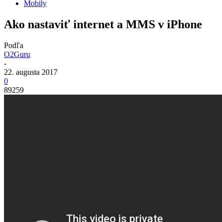
Mobily
Ako nastaviť internet a MMS v iPhone
Podľa
O2Guru
-
22. augusta 2017
0
89259