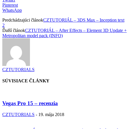
Pinterest
WhatsApp
Predchádzajúci článok
CZTUTORIÁL – 3DS Max – Inception text
2
Ďalší článok
CZTUTORIÁL – After Effects – Element 3D Update +
Metropolitan model pack (INFO)
CZTUTORIALS
SÚVISIACE ČLÁNKY
Vegas Pro 15 – recenzia
CZTUTORIALS
-
19. mája 2018