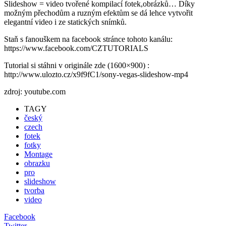
Slideshow = video tvořené kompilací fotek,obrázků… Díky
možným přechodům a ruzným efektům se dá lehce vytvořit
elegantní video i ze statických snímků.
Staň s fanouškem na facebook stránce tohoto kanálu:
https://www.facebook.com/CZTUTORIALS
Tutorial si stáhni v originále zde (1600×900) :
http://www.ulozto.cz/x9f9fC1/sony-vegas-slideshow-mp4
zdroj: youtube.com
TAGY
český
czech
fotek
fotky
Montage
obrazku
pro
slideshow
tvorba
video
Facebook
Twitter