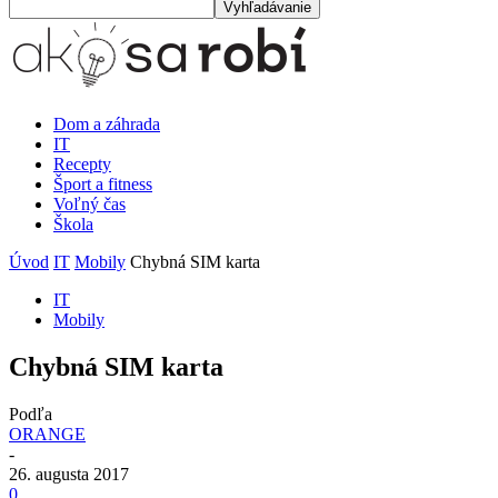
Dom a záhrada
IT
Recepty
Šport a fitness
Voľný čas
Škola
Úvod
IT
Mobily
Chybná SIM karta
IT
Mobily
Chybná SIM karta
Podľa
ORANGE
-
26. augusta 2017
0