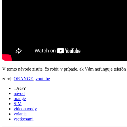
V tomto návode zistíte, čo robiť v prípade, ak Vám nefunguje telefó
zdroj:
ORANGE
,
youtube
TAGY
návod
orange
SIM
videonavody
volania
vsetkosami