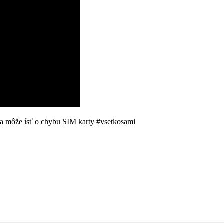
n a môže ísť o chybu SIM karty #vsetkosami