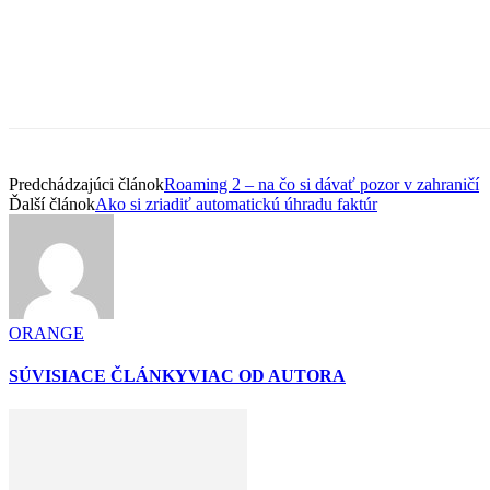
Predchádzajúci článok
Roaming 2 – na čo si dávať pozor v zahraničí
Ďalší článok
Ako si zriadiť automatickú úhradu faktúr
ORANGE
SÚVISIACE ČLÁNKY
VIAC OD AUTORA