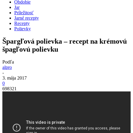
Obdobie
Jar
Príležitosť
Jarné recepty
Recepty
Polievky
Špargľová polievka – recept na krémovú
špagľovú polievku
Podľa
alpro
-
3. mája 2017
0
698321