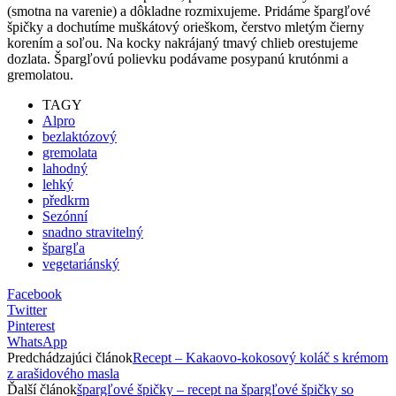
(smotna na varenie) a dôkladne rozmixujeme. Pridáme špargľové
špičky a dochutíme muškátový orieškom, čerstvo mletým čierny
korením a soľou. Na kocky nakrájaný tmavý chlieb orestujeme
dozlata. Špargľovú polievku podávame posypanú krutónmi a
gremolatou.
TAGY
Alpro
bezlaktózový
gremolata
lahodný
lehký
předkrm
Sezónní
snadno stravitelný
špargľa
vegetariánský
Facebook
Twitter
Pinterest
WhatsApp
Predchádzajúci článok
Recept – Kakaovo-kokosový koláč s krémom
z arašidového masla
Ďalší článok
špargľové špičky – recept na špargľové špičky so