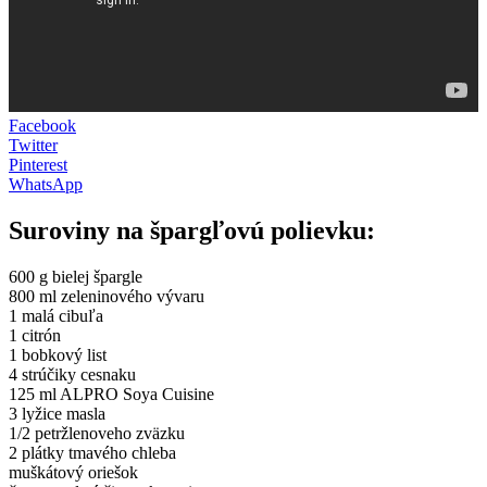
Facebook
Twitter
Pinterest
WhatsApp
Suroviny na špargľovú polievku:
600 g bielej špargle
800 ml zeleninového vývaru
1 malá cibuľa
1 citrón
1 bobkový list
4 strúčiky cesnaku
125 ml ALPRO Soya Cuisine
3 lyžice masla
1/2 petržlenoveho zväzku
2 plátky tmavého chleba
muškátový oriešok