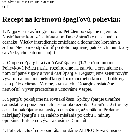
čerstvo mleté ​​čierne korenie
soľ
Recept na krémovú špagľovú polievku:
1. Najprv pripravíme gremolatu. Petržlen pokrájame najemno.
Nastrúhame kôru z 1 citróna a pridáme 2 strúčiky nasekaného
cesnaku. Všetky ingrediencie zmiešame a dochutíme korením a
soľou. Necháme odpočinúť po dobu najmenej pätnástich minút, aby
sa všetky chute dobre spojili.
2. Olúpeme špargľu a tvrdú časť špargle (1-3 cm) odlomíme.
Polievkovú lyžicu masla rozohrejeme na panvici a orestujeme na
ňom olúpané šupky a tvrdú časť špargle. Deglazujeme zeleninovým
vývarom a pridáme niekoľko guľôčok čierneho korenia, bobkový
list a plátok citróna. Varíme, kým sa chuť špargle dostatočne
neuvoľní. Vývar precedíme a uchováme v teple.
3. Špargľu pokrájame na rovnaké časti. Špičky špargle uvaríme
samostatne a použijeme ich neskôr ako ozdobu. Cibuľu a 2 strúčiky
cesnaku nakrájame na kúsky a osmažíme, až zmäknú. Pridáme
nakrájaný špargľu a za stáleho miešania po dobu 1 minúty
opražíme. Prilejeme vývar a dusíme 15 minút.
4. Polievku zložíme zo sporáka, pridáme ALPRO Soya Cuisine