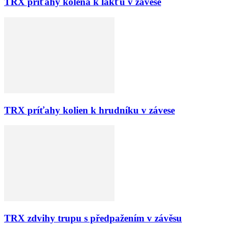
TRX príťahy kolena k lakťu v závese
TRX príťahy kolien k hrudníku v závese
TRX zdvihy trupu s předpažením v závěsu