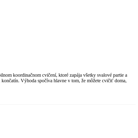
lnom koordinačnom cvičení, ktoré zapája všetky svalové partie a
ch končatín. Výhoda spočíva hlavne v tom, že môžete cvičiť doma,