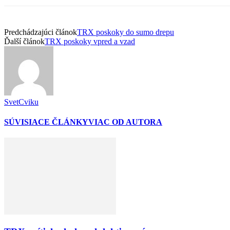
Predchádzajúci článok
TRX poskoky do sumo drepu
Ďalší článok
TRX poskoky vpred a vzad
SvetCviku
SÚVISIACE ČLÁNKY
VIAC OD AUTORA