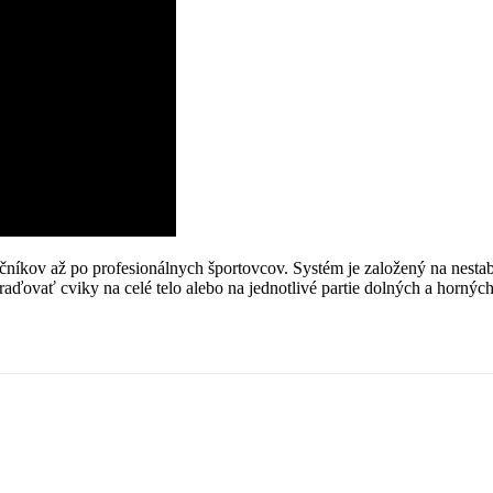
níkov až po profesionálnych športovcov. Systém je založený na nestabi
raďovať cviky na celé telo alebo na jednotlivé partie dolných a horný