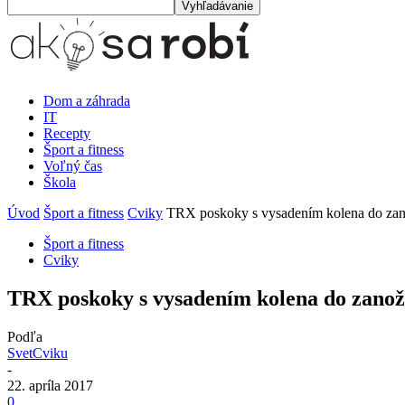
Dom a záhrada
IT
Recepty
Šport a fitness
Voľný čas
Škola
Úvod
Šport a fitness
Cviky
TRX poskoky s vysadením kolena do zan
Šport a fitness
Cviky
TRX poskoky s vysadením kolena do zanož
Podľa
SvetCviku
-
22. apríla 2017
0