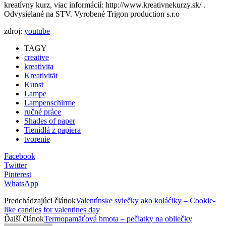
kreatívny kurz, viac informácií: http://www.kreativnekurzy.sk/ .
Odvysielané na STV. Vyrobené Trigon production s.r.o
zdroj:
youtube
TAGY
creative
kreativita
Kreativität
Kunst
Lampe
Lampenschirme
ručné práce
Shades of paper
Tienidlá z papiera
tvorenie
Facebook
Twitter
Pinterest
WhatsApp
Predchádzajúci článok
Valentínske sviečky ako koláćiky – Cookie-
like candles for valentines day
Ďalší článok
Termopamäťová hmota – pečiatky na obliečky