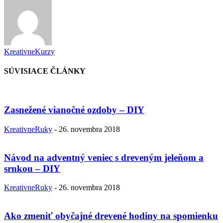
KreativneKurzy
SÚVISIACE ČLÁNKY
Zasnežené vianočné ozdoby – DIY
KreativneRuky
-
26. novembra 2018
Návod na adventný veniec s dreveným jeleňom a
srnkou – DIY
KreativneRuky
-
26. novembra 2018
Ako zmeniť obyčajné drevené hodiny na spomienku