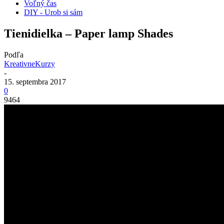
Voľný čas
DIY - Urob si sám
Tienidielka – Paper lamp Shades
Podľa
KreativneKurzy
-
15. septembra 2017
0
9464