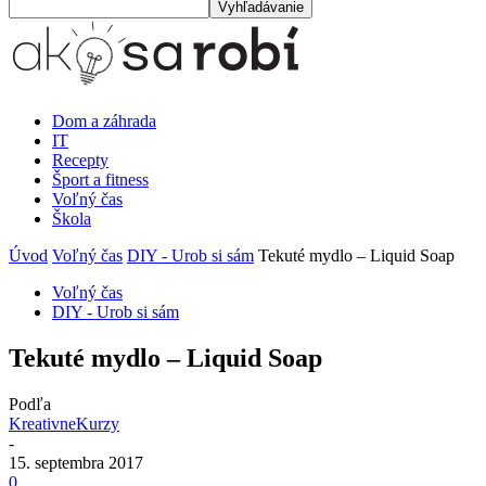
Dom a záhrada
IT
Recepty
Šport a fitness
Voľný čas
Škola
Úvod
Voľný čas
DIY - Urob si sám
Tekuté mydlo – Liquid Soap
Voľný čas
DIY - Urob si sám
Tekuté mydlo – Liquid Soap
Podľa
KreativneKurzy
-
15. septembra 2017
0