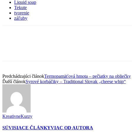
Liquid soap
Tekute
tvorenie
záľuby
Predchádzajúci článok
Termopamäťová hmota – pečiatky na obliečky
Ďalší článok
Syrové korbáčiky – Traditional Slovak „cheese whip“
KreativneKurzy
SÚVISIACE ČLÁNKY
VIAC OD AUTORA