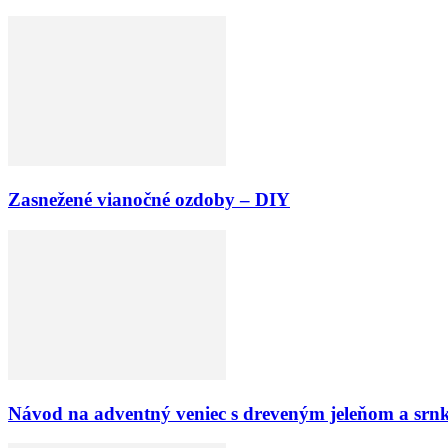
Zasnežené vianočné ozdoby – DIY
Návod na adventný veniec s dreveným jeleňom a srn