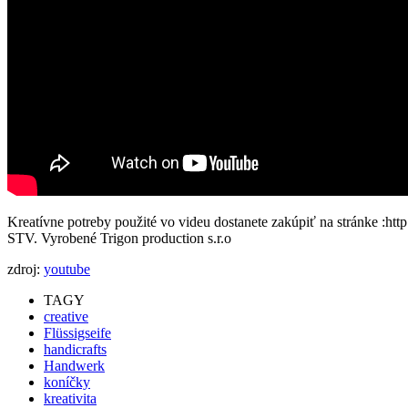
Kreatívne potreby použité vo videu dostanete zakúpiť na stránke :http
STV. Vyrobené Trigon production s.r.o
zdroj:
youtube
TAGY
creative
Flüssigseife
handicrafts
Handwerk
koníčky
kreativita