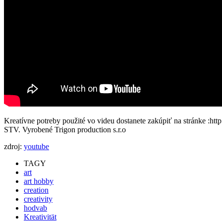
Kreatívne potreby použité vo videu dostanete zakúpiť na stránke :http
STV. Vyrobené Trigon production s.r.o
zdroj:
youtube
TAGY
art
art hobby
creation
creativity
hodvab
Kreativität