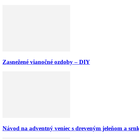
Zasnežené vianočné ozdoby – DIY
Návod na adventný veniec s dreveným jeleňom a srn