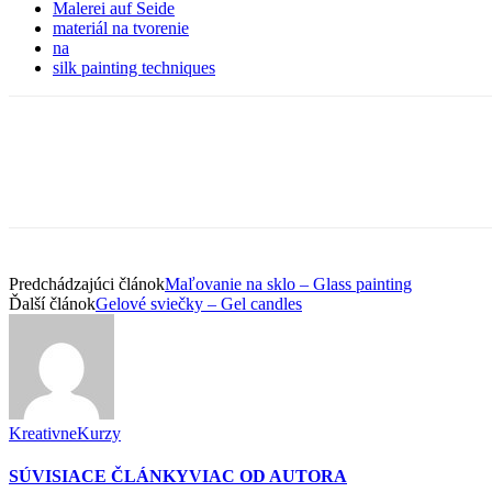
Malerei auf Seide
materiál na tvorenie
na
silk painting techniques
Predchádzajúci článok
Maľovanie na sklo – Glass painting
Ďalší článok
Gelové sviečky – Gel candles
KreativneKurzy
SÚVISIACE ČLÁNKY
VIAC OD AUTORA