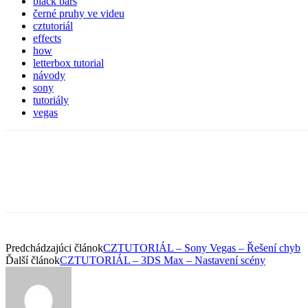
black bars
černé pruhy ve videu
cztutoriál
effects
how
letterbox tutorial
návody
sony
tutoriály
vegas
Predchádzajúci článok
CZTUTORIÁL – Sony Vegas – Řešení chyb
Ďalší článok
CZTUTORIÁL – 3DS Max – Nastavení scény