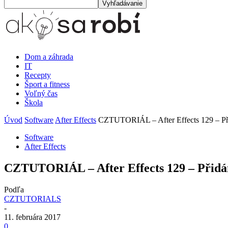
Dom a záhrada
IT
Recepty
Šport a fitness
Voľný čas
Škola
Úvod
Software
After Effects
CZTUTORIÁL – After Effects 129 – Při
Software
After Effects
CZTUTORIÁL – After Effects 129 – Přidá
Podľa
CZTUTORIALS
-
11. februára 2017
0