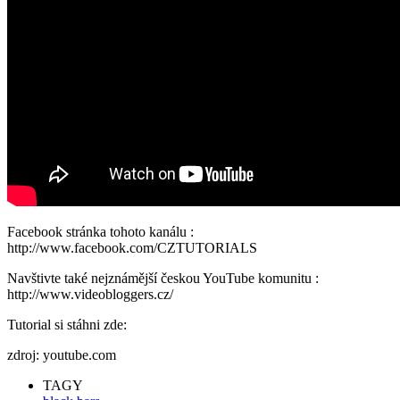
Facebook stránka tohoto kanálu :
http://www.facebook.com/CZTUTORIALS
Navštivte také nejznámější českou YouTube komunitu :
http://www.videobloggers.cz/
Tutorial si stáhni zde:
zdroj: youtube.com
TAGY