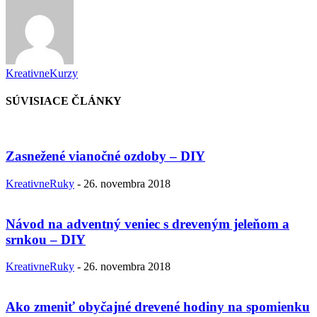
KreativneKurzy
SÚVISIACE ČLÁNKY
Zasnežené vianočné ozdoby – DIY
KreativneRuky
-
26. novembra 2018
Návod na adventný veniec s dreveným jeleňom a
srnkou – DIY
KreativneRuky
-
26. novembra 2018
Ako zmeniť obyčajné drevené hodiny na spomienku