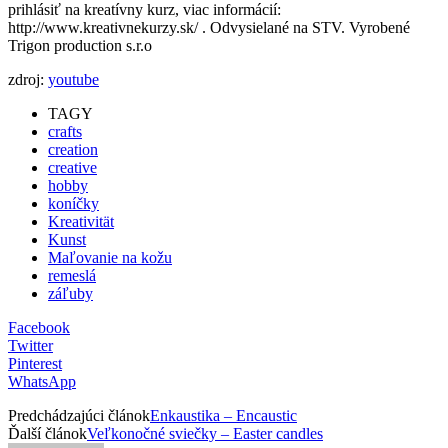
prihlásiť na kreatívny kurz, viac informácií:
http://www.kreativnekurzy.sk/ . Odvysielané na STV. Vyrobené
Trigon production s.r.o
zdroj:
youtube
TAGY
crafts
creation
creative
hobby
koníčky
Kreativität
Kunst
Maľovanie na kožu
remeslá
záľuby
Facebook
Twitter
Pinterest
WhatsApp
Predchádzajúci článok
Enkaustika – Encaustic
Ďalší článok
Veľkonočné sviečky – Easter candles