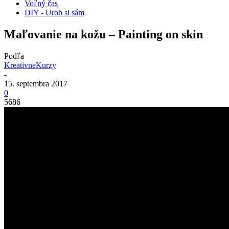
Voľný čas
DIY - Urob si sám
Maľovanie na kožu – Painting on skin
Podľa
KreativneKurzy
-
15. septembra 2017
0
5686