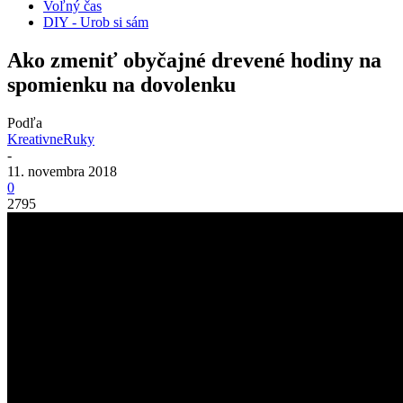
Voľný čas
DIY - Urob si sám
Ako zmeniť obyčajné drevené hodiny na
spomienku na dovolenku
Podľa
KreativneRuky
-
11. novembra 2018
0
2795