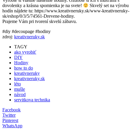
Vyrobte si vlastné nástenné hodiny. Ozdobte si ich s mušľami s
dovolenky a krásna spomienka je na svete!
Skvelý set na výrobu
hodín nájdete tu: https://www.kreativneruky.sk/www-kreativneruky-
sk/eshop/0/3/5/74561-Drevene-hodiny.
Prajeme Vám pri tvorení skvelú zábavu.
#diy #decoupage #hodiny
zdroj:
kreativneruky.sk
TAGY
ako vyrobiť
DIY
Hodiny
how to do
kreativneruky
kreativneruky.sk
léto
mušle
návod
servitkova technika
Facebook
Twitter
Pinterest
WhatsApp