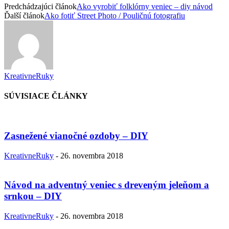
Predchádzajúci článok
Ako vyrobiť folklórny veniec – diy návod
Ďalší článok
Ako fotiť Street Photo / Pouličnú fotografiu
KreativneRuky
SÚVISIACE ČLÁNKY
Zasnežené vianočné ozdoby – DIY
KreativneRuky
-
26. novembra 2018
Návod na adventný veniec s dreveným jeleňom a
srnkou – DIY
KreativneRuky
-
26. novembra 2018