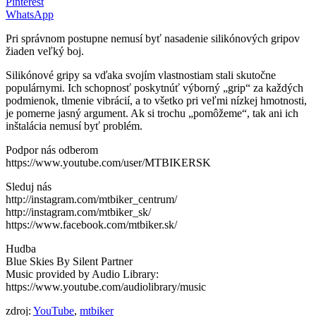
Pinterest
WhatsApp
Pri správnom postupne nemusí byť nasadenie silikónových gripov
žiaden veľký boj.
Silikónové gripy sa vďaka svojím vlastnostiam stali skutočne
populárnymi. Ich schopnosť poskytnúť výborný „grip“ za každých
podmienok, tlmenie vibrácií, a to všetko pri veľmi nízkej hmotnosti,
je pomerne jasný argument. Ak si trochu „pomôžeme“, tak ani ich
inštalácia nemusí byť problém.
Podpor nás odberom
https://www.youtube.com/user/MTBIKERSK
Sleduj nás
http://instagram.com/mtbiker_centrum/
http://instagram.com/mtbiker_sk/
https://www.facebook.com/mtbiker.sk/
Hudba
Blue Skies By Silent Partner
Music provided by Audio Library:
https://www.youtube.com/audiolibrary/music
zdroj:
YouTube
,
mtbiker