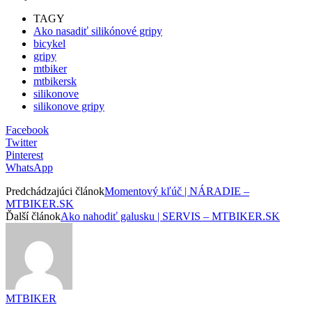
TAGY
Ako nasadiť silikónové gripy
bicykel
gripy
mtbiker
mtbikersk
silikonove
silikonove gripy
Facebook
Twitter
Pinterest
WhatsApp
Predchádzajúci článok
Momentový kľúč | NÁRADIE –
MTBIKER.SK
Ďalší článok
Ako nahodiť galusku | SERVIS – MTBIKER.SK
MTBIKER