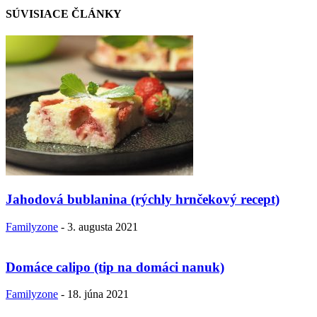
SÚVISIACE ČLÁNKY
Jahodová bublanina (rýchly hrnčekový recept)
Familyzone
-
3. augusta 2021
Domáce calipo (tip na domáci nanuk)
Familyzone
-
18. júna 2021