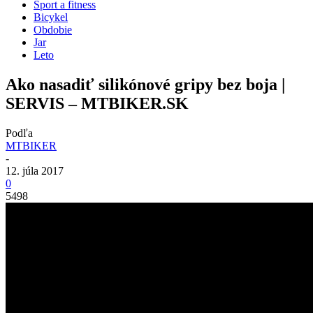
Šport a fitness
Bicykel
Obdobie
Jar
Leto
Ako nasadiť silikónové gripy bez boja |
SERVIS – MTBIKER.SK
Podľa
MTBIKER
-
12. júla 2017
0
5498