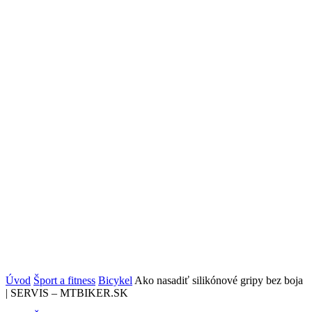
Úvod
Šport a fitness
Bicykel
Ako nasadiť silikónové gripy bez boja
| SERVIS – MTBIKER.SK