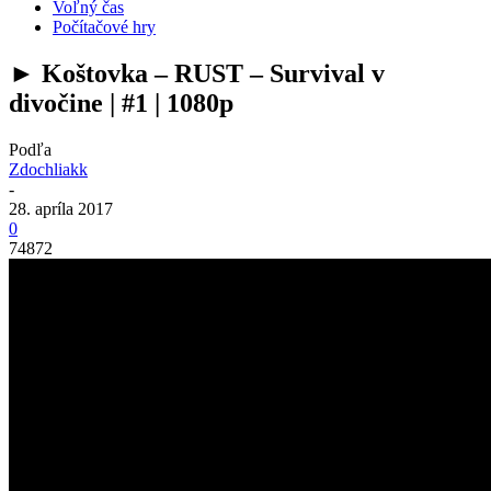
Voľný čas
Počítačové hry
► Koštovka – RUST – Survival v
divočine | #1 | 1080p
Podľa
Zdochliakk
-
28. apríla 2017
0
74872