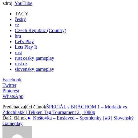
zdroj:
YouTube
TAGY
český
cz
Czech Republic (Country)
hra
Let's Play
Lets Play It
rust
rust cesky gameplay
rust cz
slovensky gameplay
Facebook
Twitter
Pinterest
WhatsApp
Predchádzajúci článok
ŠPECIÁL s BRÁCHOM 1 – Moriakk vs
Zdochliakk | Tekken Tag Tournament 2 | 1080p
Ďalší článok
► Koštovka – Enslaved – Spomienky | #3 | Slovenský
Gameplay