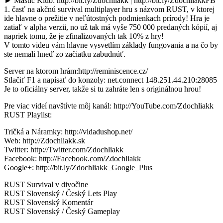
► Mastič Klub: http://bit.ly/Zdochliakk | http://bit.ly/ZdochliakkFB
1. časť na akčnú survival multiplayer hru s názvom RUST, v ktorej
ide hlavne o prežitie v neľútostných podmienkach prírody! Hra je
zatiaľ v alpha verzii, no už tak má vyše 750 000 predaných kópií, aj
napriek tomu, že je zfinalizovaných tak 10% z hry!
V tomto videu vám hlavne vysvetlím základy fungovania a na čo by
ste nemali hneď zo začiatku zabudnúť.
Server na ktorom hrám:http://reminiscence.cz/
Stlačiť F1 a napísať do konzoly: net.connect 148.251.44.210:28085
Je to oficiálny server, takže si tu zahráte len s originálnou hrou!
Pre viac videí navštívte môj kanál: http://YouTube.com/Zdochliakk
RUST Playlist:
Tričká a Náramky: http://vidadushop.net/
Web: http://Zdochliakk.sk
Twitter: http://Twitter.com/Zdochliakk
Facebook: http://Facebook.com/Zdochliakk
Google+: http://bit.ly/Zdochliakk_Google_Plus
RUST Survival v divočine
RUST Slovenský / Český Lets Play
RUST Slovenský Komentár
RUST Slovenský / Český Gameplay