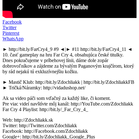
Facebook
Twitter
Pinterest
WhatsApp
► http://bit.ly/FarCry4_9 #9 ◄|► #11 http://bit.ly/FarCry4_11 ◄
10. časť gameplay na hru Far Cry 4, obsahujúca české titulky.
Dnes pokračujeme v príbehovej línii, dáme dole zopár
dobrovoľníkov a zájdeme za bývalým Paganovým krajčírom, ktorý
by rád nejakú tú exkluzívnejšiu kožku.
► Mastič Klub: http://bit.ly/Zdochliakk | http://bit.ly/ZdochliakkFB
► Tričká/Náramky: http://vidadushop.net/
Ak sa video páči som vďačný za každý like, či koment.
Pre viac videí navštívte môj kanál: http://YouTube.com/Zdochliakk
Far Cry 4 Playlist: http://bit.ly/_Far_Cry_4_
Web: http://Zdochliakk.sk
Twitter: http://Twitter.com/Zdochliakk
Facebook: http://Facebook.com/Zdochliakk
Google+: http://bit.ly/Zdochliakk_Google_Plus