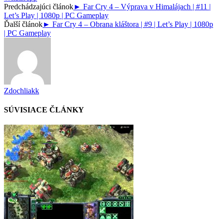
Predchádzajúci článok
► Far Cry 4 – Výprava v Himalájach | #11 |
Let’s Play | 1080p | PC Gameplay
Ďalší článok
► Far Cry 4 – Obrana kláštora | #9 | Let’s Play | 1080p
| PC Gameplay
Zdochliakk
SÚVISIACE ČLÁNKY