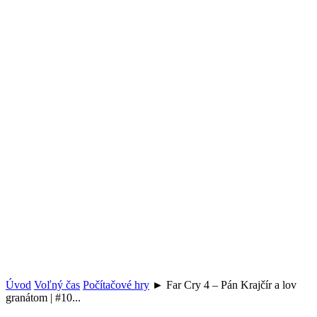
Úvod
Voľný čas
Počítačové hry
► Far Cry 4 – Pán Krajčír a lov
granátom | #10...