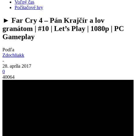
Voľný čas
Počítačové hry
► Far Cry 4 – Pán Krajčír a lov
granátom | #10 | Let’s Play | 1080p | PC
Gameplay
Podľa
Zdochliakk
-
28. apríla 2017
0
40064