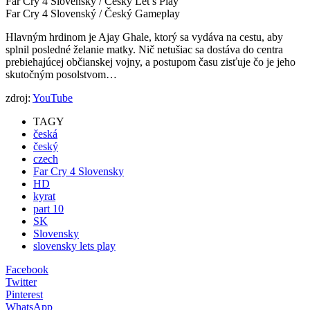
Far Cry 4 Slovenský / Český Let’s Play
Far Cry 4 Slovenský / Český Gameplay
Hlavným hrdinom je Ajay Ghale, ktorý sa vydáva na cestu, aby
splnil posledné želanie matky. Nič netušiac sa dostáva do centra
prebiehajúcej občianskej vojny, a postupom času zisťuje čo je jeho
skutočným posolstvom…
zdroj:
YouTube
TAGY
česká
český
czech
Far Cry 4 Slovensky
HD
kyrat
part 10
SK
Slovensky
slovensky lets play
Facebook
Twitter
Pinterest
WhatsApp