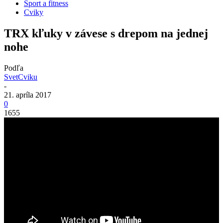
Šport a fitness
Cviky
TRX kľuky v závese s drepom na jednej
nohe
Podľa
SvetCviku
-
21. apríla 2017
0
1655