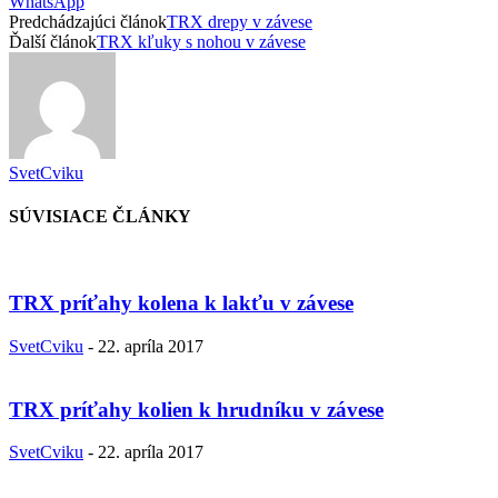
WhatsApp
Predchádzajúci článok
TRX drepy v závese
Ďalší článok
TRX kľuky s nohou v závese
SvetCviku
SÚVISIACE ČLÁNKY
TRX príťahy kolena k lakťu v závese
SvetCviku
-
22. apríla 2017
TRX príťahy kolien k hrudníku v závese
SvetCviku
-
22. apríla 2017