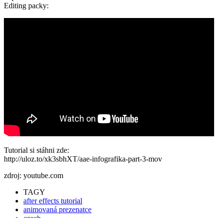
Editing packy:
Tutorial si stáhni zde:
http://uloz.to/xk3sbhXT/aae-infografika-part-3-mov
zdroj: youtube.com
TAGY
after effects tutorial
animovaná prezenatce