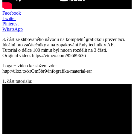
Facebook
Twitter
Pinterest
WhatsApp
3. část ze slibovaného návodu na kompletní grafickou prezentaci.
Ideální pro začátečníky a na zopakování řady technik v AE.
Tutorial o délce 100 minut byl nucen rozdělit na 3 části.
Original video: https://vimeo.com/85689636
Loga + video ke stažení zde:
http://uloz.to/xrQm5br9/infografika-material-rar
1. část tutorialu: