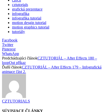
czech
cztutorials
grafická prezentace
infografika
infografika tutorial
motion desgin tutorial
motion graphics tutorial
tutoriály
Facebook
Twitter
Pinterest
WhatsApp
Predchádzajúci článok
CZTUTORIÁL – After Effects 180 –
loopOut příkaz
Ďalší článok
CZTUTORIÁL – After Effects 179 – Infografická
animace část 2.
CZTUTORIALS
SÚVISIACE ČLÁNKY