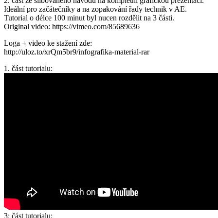
2. část ze slibovaného návodu na kompletní grafickou prezentaci.
Ideální pro začátečníky a na zopakování řady technik v AE.
Tutorial o délce 100 minut byl nucen rozdělit na 3 části.
Original video: https://vimeo.com/85689636
Loga + video ke stažení zde:
http://uloz.to/xrQm5br9/infografika-material-rar
1. část tutorialu:
3: část tutorialu: