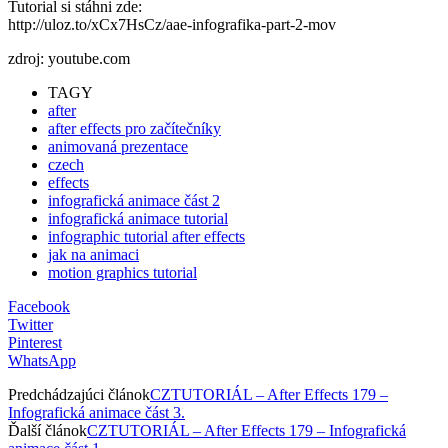
Tutorial si stáhni zde:
http://uloz.to/xCx7HsCz/aae-infografika-part-2-mov
zdroj: youtube.com
TAGY
after
after effects pro začítečníky
animovaná prezentace
czech
effects
infografická animace část 2
infografická animace tutorial
infographic tutorial after effects
jak na animaci
motion graphics tutorial
Facebook
Twitter
Pinterest
WhatsApp
Predchádzajúci článok
CZTUTORIÁL – After Effects 179 –
Infografická animace část 3.
Ďalší článok
CZTUTORIÁL – After Effects 179 – Infografická