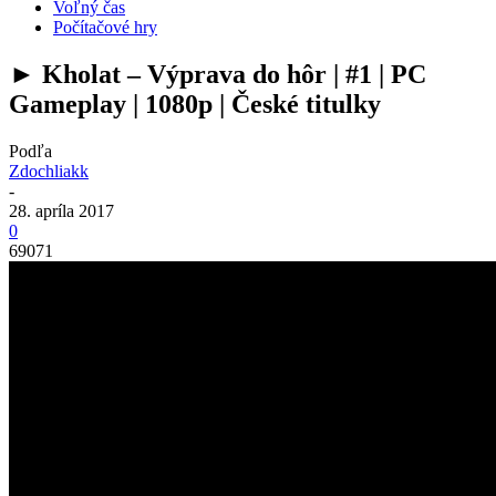
Voľný čas
Počítačové hry
► Kholat – Výprava do hôr | #1 | PC
Gameplay | 1080p | České titulky
Podľa
Zdochliakk
-
28. apríla 2017
0
69071