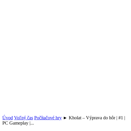
Úvod
Voľný čas
Počítačové hry
► Kholat – Výprava do hôr | #1 |
PC Gameplay |...