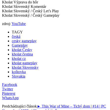
Kholat Výprava do hôr
Kholat Slovenský Komentár
Kholat Slovenský / Český Let’s Play
Kholat Slovenský / Český Gameplay
zdroj:
YouTube
TAGY
česká
cesky gameplay
Gameplay
kholat Česky
kholat čestina
kholat cz
kholat gameplay
kholat Slovensky
koštovka
Slovakia
Facebook
Twitter
Pinterest
WhatsApp
Predchádzajúci článok
► This War of Mine – Tichý dom | #14 | PC