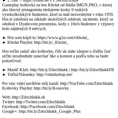
► 2. časť – https://youtu.be/TY5MXRtXbqw
Gameplay koštovka na hru Kholat od štúdia IMGN.PRO, v ktorej
ako hlavný protagonista sledujeme kroky 9 ruských
vysokoškolských študentov, ktorí sa stali nezvestnými v roku 1959.
Hra je založená na základe skutočných udalosti, incidente, ktorý sa
odohral v Dyatlovom priesmyku, kedy z 10ich študentov z výpravy
bolo nájdených 9 mŕtvych.
► Hru som kúpil tu: https://www.g2a.com/r/kholat_
► Kholat Playlist: http://bit.ly/_Kholat_
Hru točím zatiaľ ako koštovku, čiže ak máte záujem o ďalšiu časť
určite nezabudnite zanechať like a koment a podľa toho sa bude
pokračovať.
► Mastič Klub: http://bit.ly/Zdochliakk | http://bit.ly/ZdochliakkFB
► Tričká/Náramky: http://vidadushop.net/
Pre viac videí navštívte môj kanál: http://YouTube.com/Zdochliakk
Koštovky Playlist: http://bit.ly/Kostovky
Web: http://Zdochliakk.sk
Twitter: http://Twitter.com/Zdochliakk
Facebook: http://Facebook.com/Zdochliakk
Google+: http://bit.ly/Zdochliakk_Google_Plus