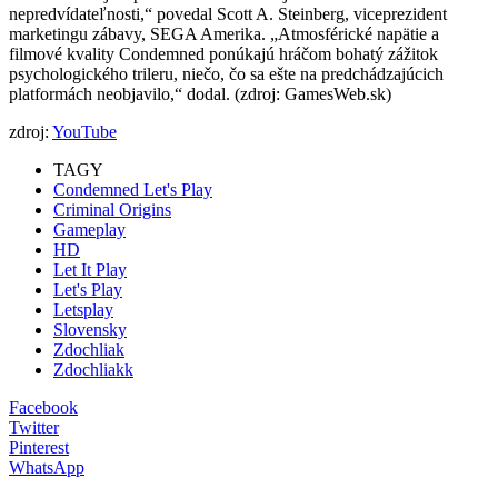
nepredvídateľnosti,“ povedal Scott A. Steinberg, viceprezident
marketingu zábavy, SEGA Amerika. „Atmosférické napätie a
filmové kvality Condemned ponúkajú hráčom bohatý zážitok
psychologického trileru, niečo, čo sa ešte na predchádzajúcich
platformách neobjavilo,“ dodal. (zdroj: GamesWeb.sk)
zdroj:
YouTube
TAGY
Condemned Let's Play
Criminal Origins
Gameplay
HD
Let It Play
Let's Play
Letsplay
Slovensky
Zdochliak
Zdochliakk
Facebook
Twitter
Pinterest
WhatsApp