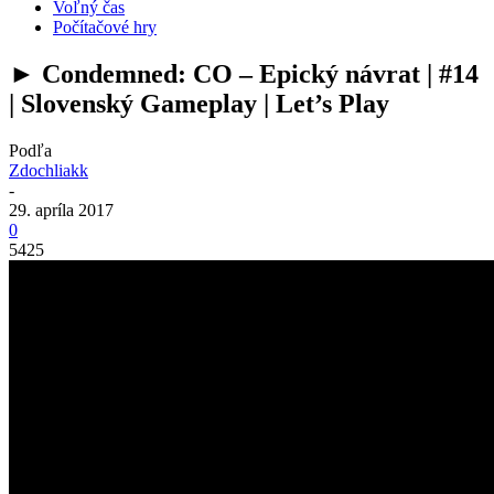
Voľný čas
Počítačové hry
► Condemned: CO – Epický návrat | #14
| Slovenský Gameplay | Let’s Play
Podľa
Zdochliakk
-
29. apríla 2017
0
5425