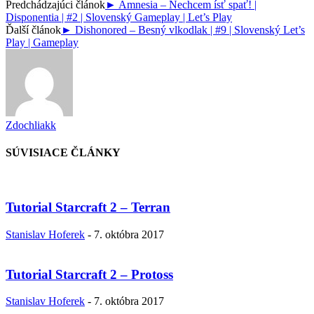
Predchádzajúci článok
► Amnesia – Nechcem ísť spať! |
Disponentia | #2 | Slovenský Gameplay | Let’s Play
Ďalší článok
► Dishonored – Besný vlkodlak | #9 | Slovenský Let’s
Play | Gameplay
Zdochliakk
SÚVISIACE ČLÁNKY
Tutorial Starcraft 2 – Terran
Stanislav Hoferek
-
7. októbra 2017
Tutorial Starcraft 2 – Protoss
Stanislav Hoferek
-
7. októbra 2017