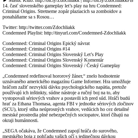
► Mastič Klub: http://bit.ly/Zdochliakk | http://bit.ly/ZdochliakkFB
14. časť slovenského gameplay let’s play na hru Condemned:
Criminal Origins. Stretneme zopár plaziacich sa zomboidov a
ponaháňame sa s Rosou…
Twitter: http://twitter.com/Zdochliakk
Condemned Playlist: http://tinyurl.com/Condemned-Zdochliakk
Condemned: Criminal Origins Epický návrat
Condemned: Criminal Origins #14
Condemned: Criminal Origins Slovenský Let’s Play
Condemned: Criminal Origins Slovenský Komentár
Condemned: Criminal Origins Slovenský / Český Gameplay
„Condemned redefinoval hororový žáner,“ znelo hodnotenie
uznávaného amerického magazínu Game Informer. Hra umožňuje
hráčom zažiť nezvyklú dávku psychologického napätia, pretože
používajú ich inštinkty, súdne nástroje a ručný boj na to, aby
vystopovali sériových vrahov a postavili ich pred súd. Hráči budú
hrať za Ethana Thomasa, agenta FBI v jednotke sériových zločinov
(SCU), ktorý stíha neúprosných vrahov, vedúcich ho cez detailné
mestské prostredia plné nebezpečných sociopatov, ktorí číhajú na
okraji humánnosti.
„SEGA očakáva, že Condemned zapojí hráča do surového,
mestského boja z pohľadu vašich očí s jedinečnou dávkou