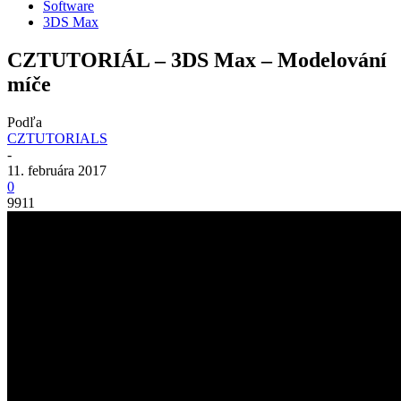
Software
3DS Max
CZTUTORIÁL – 3DS Max – Modelování
míče
Podľa
CZTUTORIALS
-
11. februára 2017
0
9911