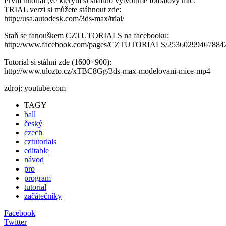
První tutorial ,ve kterým si snadno vytvoříme fotbalový míč.
TRIAL verzi si můžete stáhnout zde:
http://usa.autodesk.com/3ds-max/trial/
Staň se fanouškem CZTUTORIALS na facebooku:
http://www.facebook.com/pages/CZTUTORIALS/25360299467884
Tutorial si stáhni zde (1600×900):
http://www.ulozto.cz/xTBC8Gg/3ds-max-modelovani-mice-mp4
zdroj: youtube.com
TAGY
ball
český
czech
cztutorials
editable
návod
pro
program
tutorial
začátečníky
Facebook
Twitter