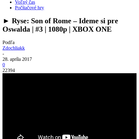
Voľný čas
Počítačové hry
► Ryse: Son of Rome – Ideme si pre
Oswalda | #3 | 1080p | XBOX ONE
Podľa
Zdochliakk
-
28. apríla 2017
0
22394