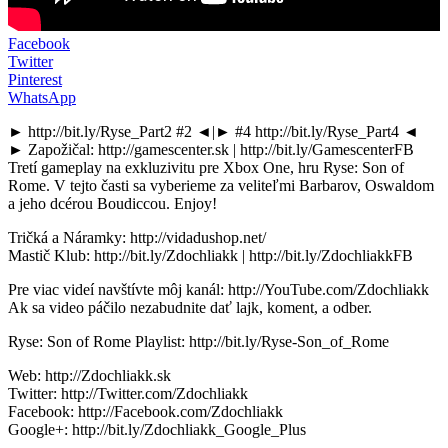
Facebook
Twitter
Pinterest
WhatsApp
► http://bit.ly/Ryse_Part2 #2 ◄|► #4 http://bit.ly/Ryse_Part4 ◄
► Zapožičal: http://gamescenter.sk | http://bit.ly/GamescenterFB
Tretí gameplay na exkluzivitu pre Xbox One, hru Ryse: Son of
Rome. V tejto časti sa vyberieme za veliteľmi Barbarov, Oswaldom
a jeho dcérou Boudiccou. Enjoy!
Tričká a Náramky: http://vidadushop.net/
Mastič Klub: http://bit.ly/Zdochliakk | http://bit.ly/ZdochliakkFB
Pre viac videí navštívte môj kanál: http://YouTube.com/Zdochliakk
Ak sa video páčilo nezabudnite dať lajk, koment, a odber.
Ryse: Son of Rome Playlist: http://bit.ly/Ryse-Son_of_Rome
Web: http://Zdochliakk.sk
Twitter: http://Twitter.com/Zdochliakk
Facebook: http://Facebook.com/Zdochliakk
Google+: http://bit.ly/Zdochliakk_Google_Plus