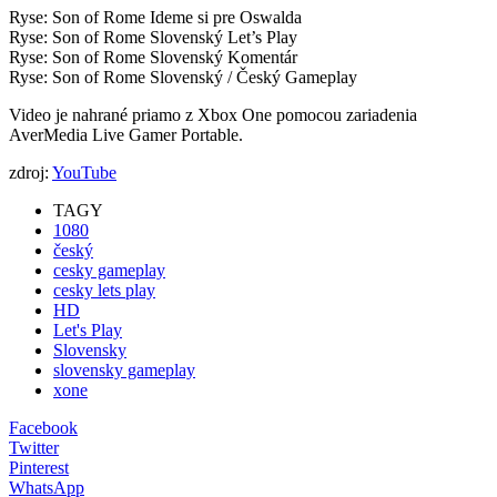
Ryse: Son of Rome Ideme si pre Oswalda
Ryse: Son of Rome Slovenský Let’s Play
Ryse: Son of Rome Slovenský Komentár
Ryse: Son of Rome Slovenský / Český Gameplay
Video je nahrané priamo z Xbox One pomocou zariadenia
AverMedia Live Gamer Portable.
zdroj:
YouTube
TAGY
1080
český
cesky gameplay
cesky lets play
HD
Let's Play
Slovensky
slovensky gameplay
xone
Facebook
Twitter
Pinterest
WhatsApp