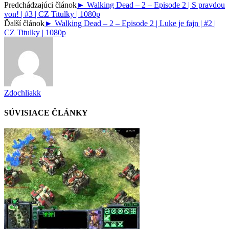
Predchádzajúci článok
► Walking Dead – 2 – Episode 2 | S pravdou
von! | #3 | CZ Titulky | 1080p
Ďalší článok
► Walking Dead – 2 – Episode 2 | Luke je fajn | #2 |
CZ Titulky | 1080p
Zdochliakk
SÚVISIACE ČLÁNKY