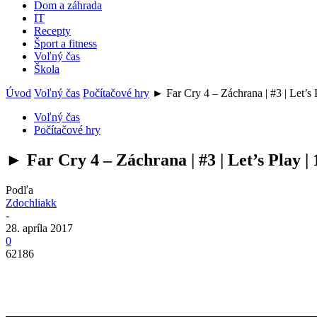
Dom a záhrada
IT
Recepty
Šport a fitness
Voľný čas
Škola
Úvod
Voľný čas
Počítačové hry
► Far Cry 4 – Záchrana | #3 | Let’s P
Voľný čas
Počítačové hry
► Far Cry 4 – Záchrana | #3 | Let’s Play 
Podľa
Zdochliakk
-
28. apríla 2017
0
62186