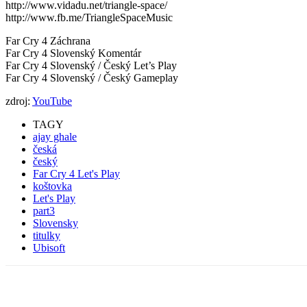
http://www.vidadu.net/triangle-space/
http://www.fb.me/TriangleSpaceMusic
Far Cry 4 Záchrana
Far Cry 4 Slovenský Komentár
Far Cry 4 Slovenský / Český Let’s Play
Far Cry 4 Slovenský / Český Gameplay
zdroj:
YouTube
TAGY
ajay ghale
česká
český
Far Cry 4 Let's Play
koštovka
Let's Play
part3
Slovensky
titulky
Ubisoft