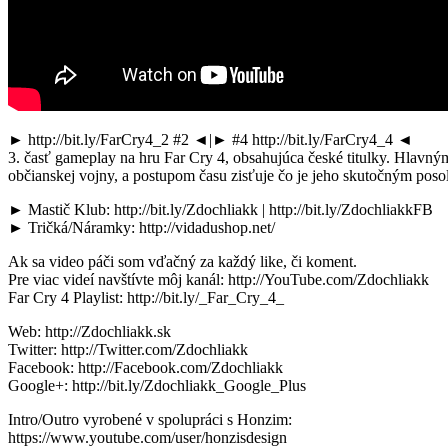
► http://bit.ly/FarCry4_2 #2 ◄|► #4 http://bit.ly/FarCry4_4 ◄
3. časť gameplay na hru Far Cry 4, obsahujúca české titulky. Hlavným
občianskej vojny, a postupom času zisťuje čo je jeho skutočným po
► Mastič Klub: http://bit.ly/Zdochliakk | http://bit.ly/ZdochliakkFB
► Tričká/Náramky: http://vidadushop.net/
Ak sa video páči som vďačný za každý like, či koment.
Pre viac videí navštívte môj kanál: http://YouTube.com/Zdochliakk
Far Cry 4 Playlist: http://bit.ly/_Far_Cry_4_
Web: http://Zdochliakk.sk
Twitter: http://Twitter.com/Zdochliakk
Facebook: http://Facebook.com/Zdochliakk
Google+: http://bit.ly/Zdochliakk_Google_Plus
Intro/Outro vyrobené v spolupráci s Honzim:
https://www.youtube.com/user/honzisdesign