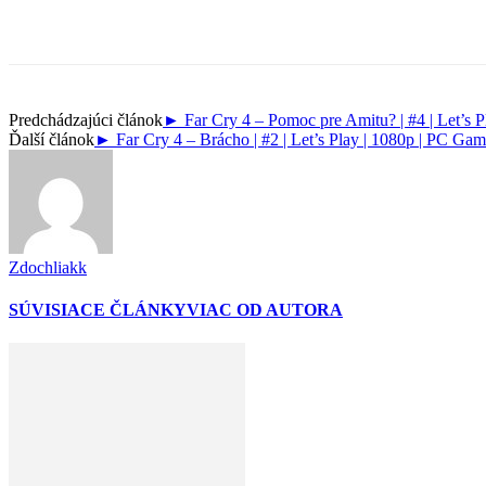
Predchádzajúci článok
► Far Cry 4 – Pomoc pre Amitu? | #4 | Let’s 
Ďalší článok
► Far Cry 4 – Brácho | #2 | Let’s Play | 1080p | PC Ga
Zdochliakk
SÚVISIACE ČLÁNKY
VIAC OD AUTORA