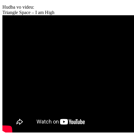
Hudba vo videu:
Triangle Space – I am High