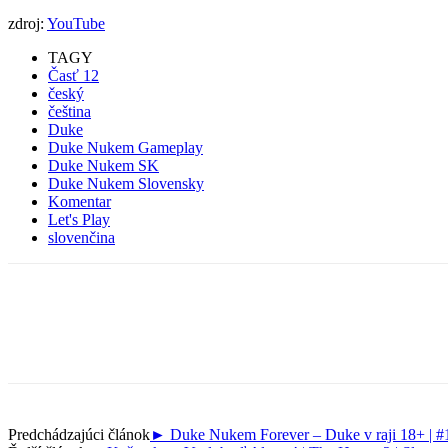
zdroj:
YouTube
TAGY
Časť 12
český
čeština
Duke
Duke Nukem Gameplay
Duke Nukem SK
Duke Nukem Slovensky
Komentar
Let's Play
slovenčina
Predchádzajúci článok
► Duke Nukem Forever – Duke v raji 18+ | #1