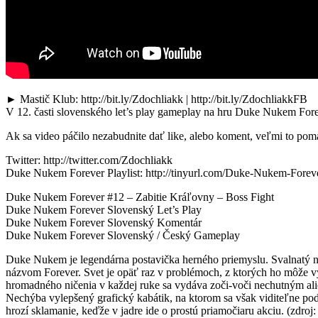
► Mastič Klub: http://bit.ly/Zdochliakk | http://bit.ly/ZdochliakkFB
V 12. časti slovenského let’s play gameplay na hru Duke Nukem Fore
Ak sa video páčilo nezabudnite dať like, alebo koment, veľmi to pomáh
Twitter: http://twitter.com/Zdochliakk
Duke Nukem Forever Playlist: http://tinyurl.com/Duke-Nukem-Forev
Duke Nukem Forever #12 – Zabitie Kráľovny – Boss Fight
Duke Nukem Forever Slovenský Let’s Play
Duke Nukem Forever Slovenský Komentár
Duke Nukem Forever Slovenský / Český Gameplay
Duke Nukem je legendárna postavička herného priemyslu. Svalnatý ne
názvom Forever. Svet je opäť raz v problémoch, z ktorých ho môže vy
hromadného ničenia v každej ruke sa vydáva zoči-voči nechutným al
Nechýba vylepšený grafický kabátik, na ktorom sa však viditeľne podp
hrozí sklamanie, keďže v jadre ide o prostú priamočiaru akciu. (zdro