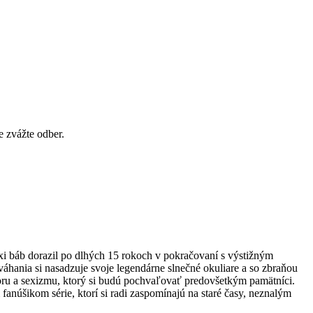
e zvážte odber.
xi báb dorazil po dlhých 15 rokoch v pokračovaní s výstižným
áhania si nasadzuje svoje legendárne slnečné okuliare a so zbraňou
ru a sexizmu, ktorý si budú pochvaľovať predovšetkým pamätníci.
anúšikom série, ktorí si radi zaspomínajú na staré časy, neznalým