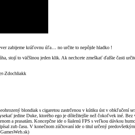
ver zabijeme kráľovnu úľa… no určite to nepôjde hladko !
a, stojí to väčšinou jeden klik. Ak nechcete zmeškať ďalšie časti určit
er-Zdochliakk
ohrozený blondiak s cigaretou zastrčenou v kútiku úst v obkľučení se
sekať jedine Duke, ktorého ego je dôležitejšie než čokoľvek iné. Bez v
ienom a prasatám. Koncepčne ide o šialenú FPS s veľkou dávkou humo
ísal zub času. V konečnom zúčtovaní ide o titul určený predovšetkým f
j: GamesWeb.sk)