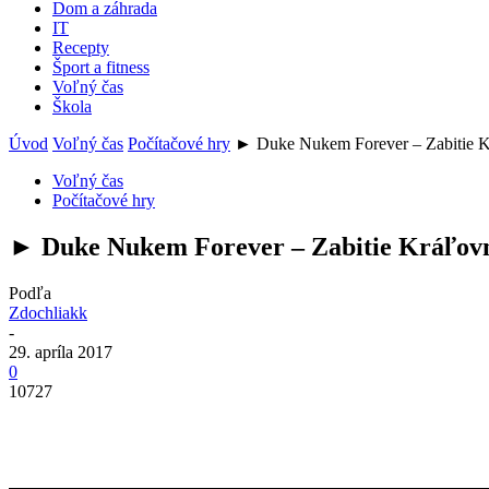
Dom a záhrada
IT
Recepty
Šport a fitness
Voľný čas
Škola
Úvod
Voľný čas
Počítačové hry
► Duke Nukem Forever – Zabitie Krá
Voľný čas
Počítačové hry
► Duke Nukem Forever – Zabitie Kráľovny 
Podľa
Zdochliakk
-
29. apríla 2017
0
10727