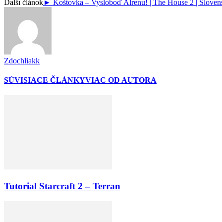
Ďalší článok
► Koštovka – Vysloboď Alrenu! | The House 2 | Slove
Zdochliakk
SÚVISIACE ČLÁNKY
VIAC OD AUTORA
Tutorial Starcraft 2 – Terran