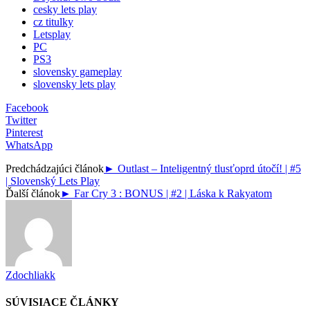
cesky lets play
cz titulky
Letsplay
PC
PS3
slovensky gameplay
slovensky lets play
Facebook
Twitter
Pinterest
WhatsApp
Predchádzajúci článok
► Outlast – Inteligentný tlusťoprd útočí! | #5
| Slovenský Lets Play
Ďalší článok
► Far Cry 3 : BONUS | #2 | Láska k Rakyatom
Zdochliakk
SÚVISIACE ČLÁNKY