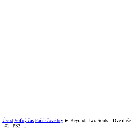
Úvod
Voľný čas
Počítačové hry
► Beyond: Two Souls – Dve duše
| #1 | PS3 |...