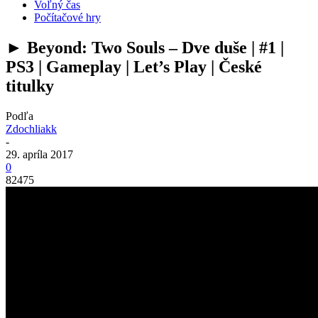
Voľný čas
Počítačové hry
► Beyond: Two Souls – Dve duše | #1 |
PS3 | Gameplay | Let’s Play | České
titulky
Podľa
Zdochliakk
-
29. apríla 2017
0
82475