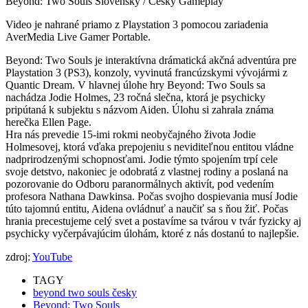
Beyond: Two Souls Slovenský / Český Gameplay
Video je nahrané priamo z Playstation 3 pomocou zariadenia
AverMedia Live Gamer Portable.
Beyond: Two Souls je interaktívna drámatická akčná adventúra pre
Playstation 3 (PS3), konzoly, vyvinutá francúzskymi vývojármi z
Quantic Dream. V hlavnej úlohe hry Beyond: Two Souls sa
nachádza Jodie Holmes, 23 ročná slečna, ktorá je psychicky
pripútaná k subjektu s názvom Aiden. Úlohu si zahrala známa
herečka Ellen Page.
Hra nás prevedie 15-imi rokmi neobyčajného života Jodie
Holmesovej, ktorá vďaka prepojeniu s neviditeľnou entitou vládne
nadprirodzenými schopnosťami. Jodie týmto spojením trpí cele
svoje detstvo, nakoniec je odobratá z vlastnej rodiny a poslaná na
pozorovanie do Odboru paranormálnych aktivít, pod vedením
profesora Nathana Dawkinsa. Počas svojho dospievania musí Jodie
túto tajomnú entitu, Aidena ovládnuť a naučiť sa s ňou žiť. Počas
hrania precestujeme celý svet a postavíme sa tvárou v tvár fyzicky aj
psychicky vyčerpávajúcim úlohám, ktoré z nás dostanú to najlepšie.
zdroj:
YouTube
TAGY
beyond two souls česky
Beyond: Two Souls