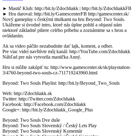
► Mastič Klub: http://bit.ly/Zdochliakk | http://bit.ly/ZdochliakkFB
► Hru daroval: http://bit.ly/GamescenterFB http://gamescenter.sk/
Nový gameplay s českými titulkami na hru Beyond: Two Souls.
Ukážeme si úvodné intro, ktoré nás úplne pohltí a objasní nám
niektoré základné piliere celého príbehu a zoznámime sa s hrou a
ovládaním.
Ak sa video páčilo nezabudnite dať lajk, koment, a odber.
Pre viac videí navštívte môj kanál: http://YouTube.com/Zdochliakk
Náhľad pre nás vytvorila mastička Anný.
Hru si môžte zakúpiť tu: http://www.gamescenter.sk/sk/playstation-
3/4760-beyond-two-souls-cz-711719243960.html
Beyond: Two Souls Playlist: http://bit.ly/Beyond_Two_Souls
Web: http://Zdochliakk.sk
Twitter: http://Twitter.com/Zdochliakk
Facebook: http://Facebook.com/Zdochliakk
Google+: http://bit.ly/Zdochliakk_Google_Plus
Beyond: Two Souls Dve duše
Beyond: Two Souls Slovenský / Český Lets Play
Beyond: Two Souls Slovenský Komentár