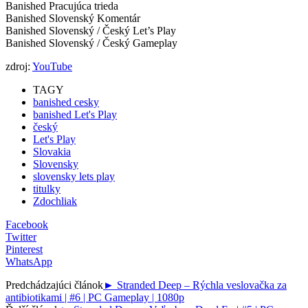
Banished Pracujúca trieda
Banished Slovenský Komentár
Banished Slovenský / Český Let’s Play
Banished Slovenský / Český Gameplay
zdroj:
YouTube
TAGY
banished cesky
banished Let's Play
český
Let's Play
Slovakia
Slovensky
slovensky lets play
titulky
Zdochliak
Facebook
Twitter
Pinterest
WhatsApp
Predchádzajúci článok
► Stranded Deep – Rýchla veslovačka za
antibiotikami | #6 | PC Gameplay | 1080p