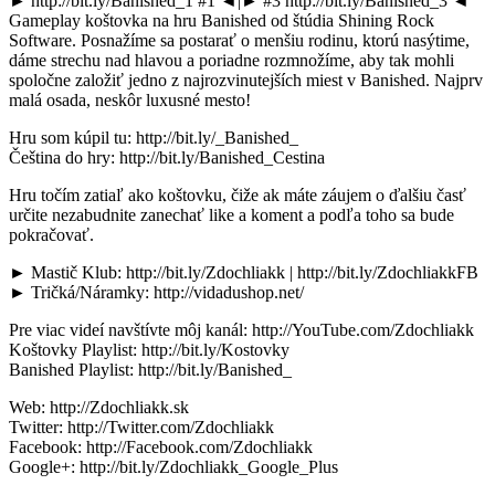
► http://bit.ly/Banished_1 #1 ◄|► #3 http://bit.ly/Banished_3 ◄
Gameplay koštovka na hru Banished od štúdia Shining Rock
Software. Posnažíme sa postarať o menšiu rodinu, ktorú nasýtime,
dáme strechu nad hlavou a poriadne rozmnožíme, aby tak mohli
spoločne založiť jedno z najrozvinutejších miest v Banished. Najprv
malá osada, neskôr luxusné mesto!
Hru som kúpil tu: http://bit.ly/_Banished_
Čeština do hry: http://bit.ly/Banished_Cestina
Hru točím zatiaľ ako koštovku, čiže ak máte záujem o ďalšiu časť
určite nezabudnite zanechať like a koment a podľa toho sa bude
pokračovať.
► Mastič Klub: http://bit.ly/Zdochliakk | http://bit.ly/ZdochliakkFB
► Tričká/Náramky: http://vidadushop.net/
Pre viac videí navštívte môj kanál: http://YouTube.com/Zdochliakk
Koštovky Playlist: http://bit.ly/Kostovky
Banished Playlist: http://bit.ly/Banished_
Web: http://Zdochliakk.sk
Twitter: http://Twitter.com/Zdochliakk
Facebook: http://Facebook.com/Zdochliakk
Google+: http://bit.ly/Zdochliakk_Google_Plus