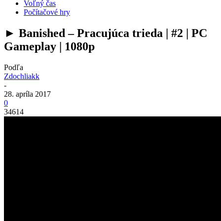
Voľný čas
Počítačové hry
► Banished – Pracujúca trieda | #2 | PC
Gameplay | 1080p
Podľa
Zdochliakk
-
28. apríla 2017
0
34614