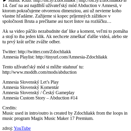
► Mastič Klub: http://bit.ly/Zdochliakk | http://bit.ly/ZdochliakkFB
14. časť na asi najdlhší užívateľský mód Abduction v Amnesii, v
ktorom pokračujeme otvorenou dimenziou, ani už nevieme koho
vlastne hľadáme. Zažijeme si kopec príjemných zážitkov v
spoločnosti Bruta a prečítame asi tucet listov na rozlúčku…
Ak sa video páčilo nezabudnite dať like a koment, veľmi to pomáha
a stojí to iba jeden klik. Ak nechcete zmeškať ďalšie videá, alebo ste
tu prvý krát určite zvážte odber.
Twitter: http://twitter.com/Zdochliakk
Amnesia Playlist: http://tinyurl.com/Amnesia-Zdochliakk
Tento užívateľský mód si môžte stiahnuť tu:
http://www.moddb.com/mods/abduction
Amnesia Slovenský Let’s Play
Amnesia Slovenský Komentár
Amnesia Slovenský / Český Gameplay
Amnesia Custom Story – Abduction #14
Credits:
Music used in intro/outro is created by Zdochliakk from the loops in
music program Magix Music Maker 17 Premium.
zdroj:
YouTube