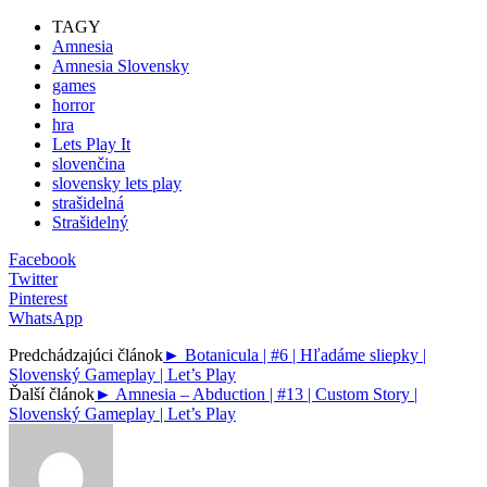
TAGY
Amnesia
Amnesia Slovensky
games
horror
hra
Lets Play It
slovenčina
slovensky lets play
strašidelná
Strašidelný
Facebook
Twitter
Pinterest
WhatsApp
Predchádzajúci článok
► Botanicula | #6 | Hľadáme sliepky |
Slovenský Gameplay | Let’s Play
Ďalší článok
► Amnesia – Abduction | #13 | Custom Story |
Slovenský Gameplay | Let’s Play