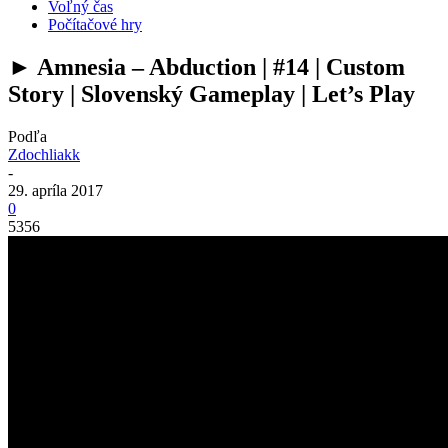
Voľný čas
Počítačové hry
► Amnesia – Abduction | #14 | Custom
Story | Slovenský Gameplay | Let’s Play
Podľa
Zdochliakk
-
29. apríla 2017
0
5356