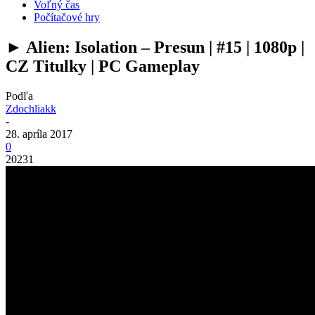
Voľný čas
Počítačové hry
► Alien: Isolation – Presun | #15 | 1080p |
CZ Titulky | PC Gameplay
Podľa
Zdochliakk
-
28. apríla 2017
0
20231