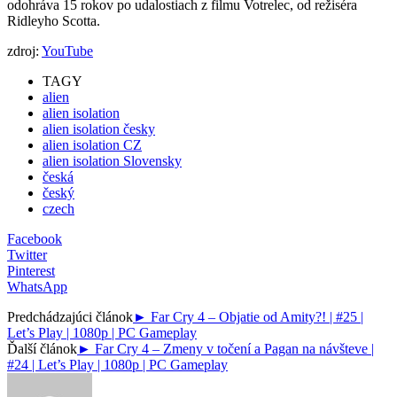
odohráva 15 rokov po udalostiach z filmu Votrelec, od režiséra
Ridleyho Scotta.
zdroj:
YouTube
TAGY
alien
alien isolation
alien isolation česky
alien isolation CZ
alien isolation Slovensky
česká
český
czech
Facebook
Twitter
Pinterest
WhatsApp
Predchádzajúci článok
► Far Cry 4 – Objatie od Amity?! | #25 |
Let’s Play | 1080p | PC Gameplay
Ďalší článok
► Far Cry 4 – Zmeny v točení a Pagan na návšteve |
#24 | Let’s Play | 1080p | PC Gameplay