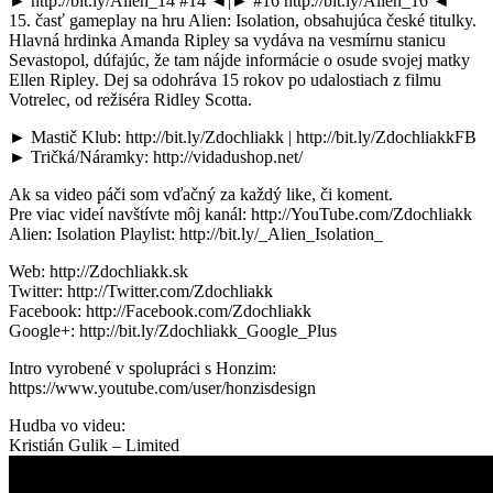
► http://bit.ly/Alien_14 #14 ◄|► #16 http://bit.ly/Alien_16 ◄
15. časť gameplay na hru Alien: Isolation, obsahujúca české titulky.
Hlavná hrdinka Amanda Ripley sa vydáva na vesmírnu stanicu
Sevastopol, dúfajúc, že tam nájde informácie o osude svojej matky
Ellen Ripley. Dej sa odohráva 15 rokov po udalostiach z filmu
Votrelec, od režiséra Ridley Scotta.
► Mastič Klub: http://bit.ly/Zdochliakk | http://bit.ly/ZdochliakkFB
► Tričká/Náramky: http://vidadushop.net/
Ak sa video páči som vďačný za každý like, či koment.
Pre viac videí navštívte môj kanál: http://YouTube.com/Zdochliakk
Alien: Isolation Playlist: http://bit.ly/_Alien_Isolation_
Web: http://Zdochliakk.sk
Twitter: http://Twitter.com/Zdochliakk
Facebook: http://Facebook.com/Zdochliakk
Google+: http://bit.ly/Zdochliakk_Google_Plus
Intro vyrobené v spolupráci s Honzim:
https://www.youtube.com/user/honzisdesign
Hudba vo videu:
Kristián Gulik – Limited