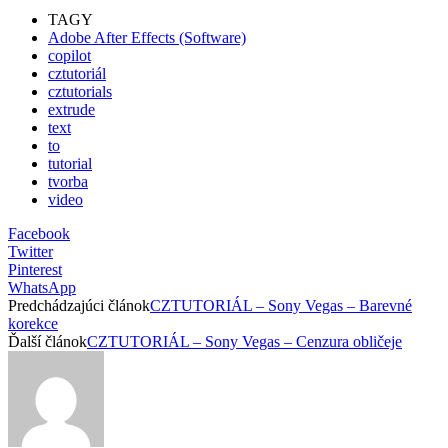
TAGY
Adobe After Effects (Software)
copilot
cztutoriál
cztutorials
extrude
text
to
tutorial
tvorba
video
Facebook
Twitter
Pinterest
WhatsApp
Predchádzajúci článok
CZTUTORIÁL – Sony Vegas – Barevné
korekce
Ďalší článok
CZTUTORIÁL – Sony Vegas – Cenzura obličeje