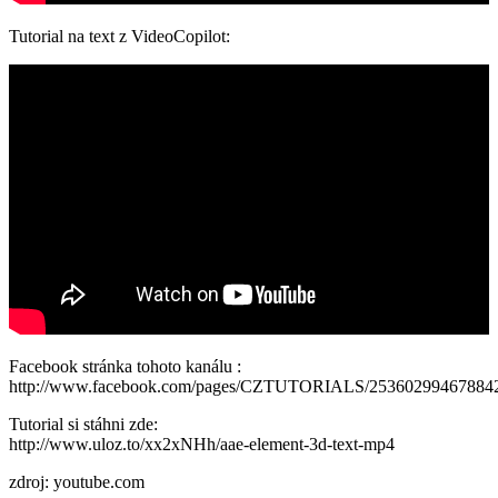
Tutorial na text z VideoCopilot:
Facebook stránka tohoto kanálu :
http://www.facebook.com/pages/CZTUTORIALS/25360299467884
Tutorial si stáhni zde:
http://www.uloz.to/xx2xNHh/aae-element-3d-text-mp4
zdroj: youtube.com